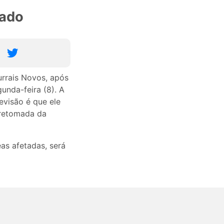
mado
urrais Novos, após
unda-feira (8). A
evisão é que ele
 retomada da
as afetadas, será