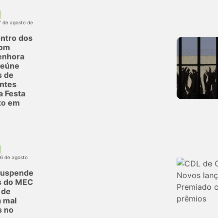
7 de agosto de
ntro dos
com
enhora
reúne
s de
antes
a Festa
to em
06 de agosto
suspende
s do MEC
 de
 mal
s no