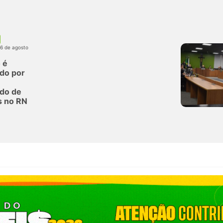
06 de agosto
 é
do por
do de
s no RN