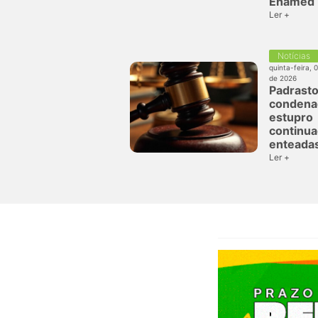
Enamed
Ler +
Notícias
quinta-feira, 
de 2026
Padrasto
condena
estupro
continua
enteada
Ler +