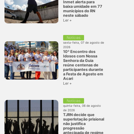
Inmet alerta para
baixa umidade em 77
municípios do RN
neste sábado
Ler +
Notícias
sexta-feira, 07 de agosto de
2026
10º Encontro dos
Idosos com Nossa
Senhora da Guia
reúne centenas de
participantes durante
a Festa de Agosto em
Acari
Ler +
Notícias
quinta-feira, 06 de agosto
de 2026
TJRN decide que
superlotação prisional
não justifica
progressão
antecipada de regime