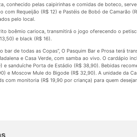
a, conhecido pelas caipirinhas e comidas de boteco, ser
o com Requeijão (R$ 12) e Pastéis de Bobó de Camarão (R
ados pelo local.
rito boêmio carioca, transmitirá o jogo oferecendo o petis
13,50) e black (R$ 16).
 bar de todas as Copas”, O Pasquim Bar e Prosa terá tran
Madalena e Casa Verde, com samba ao vivo. O cardápio incl
0) e sanduíche Porta de Estádio (R$ 38,90). Bebidas reco
,90) e Moscow Mule do Bigode (R$ 32,90). A unidade da 
ds com monitoria (R$ 19,90 por criança) para quem desej
.
as