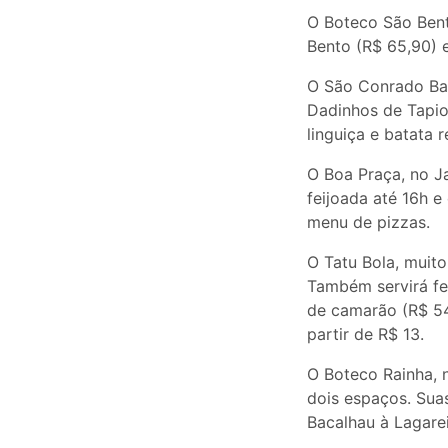
O Boteco São Bent
Bento (R$ 65,90) e
O São Conrado Bar
Dadinhos de Tapio
linguiça e batata 
O Boa Praça, no J
feijoada até 16h 
menu de pizzas.
O Tatu Bola, muit
Também servirá fei
de camarão (R$ 54,
partir de R$ 13.
O Boteco Rainha, 
dois espaços. Sua
Bacalhau à Lagarei