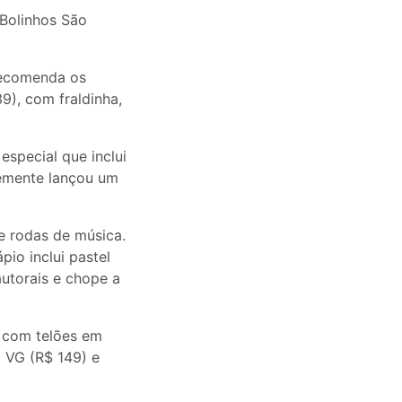
 Bolinhos São
recomenda os
9), com fraldinha,
special que inclui
temente lançou um
e rodas de música.
pio inclui pastel
autorais e chope a
 com telões em
 VG (R$ 149) e