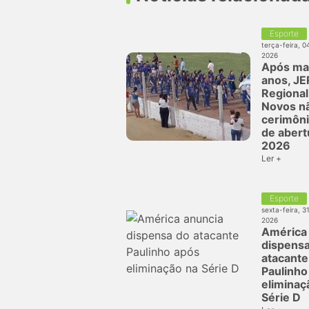
Esporte
terça-feira, 0
2026
Após ma
anos, J
Regional
Novos nã
cerimônia
de aber
2026
Ler +
Esporte
sexta-feira, 3
2026
América
dispens
atacante
Paulinho
eliminaç
Série D