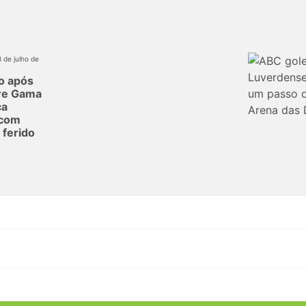
8 de julho de
o após
tre Gama
ca
 com
 ferido