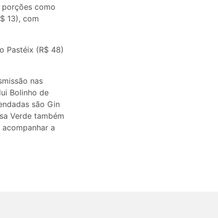
ve porções como
$ 13), com
co Pastéix (R$ 48)
smissão nas
ui Bolinho de
mendadas são Gin
Casa Verde também
ar acompanhar a