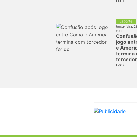
Ler +
Esporte
terça-feira, 2
2026
Confusã
jogo en
e Améri
termina
torcedor
Ler +