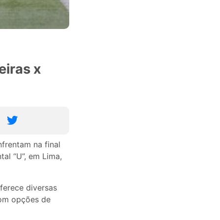
eiras x
nfrentam na final
al “U”, em Lima,
ferece diversas
 com opções de