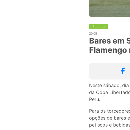
Esporte
20:08
Bares em S
Flamengo 
Neste sábado, dia 
da Copa Libertado
Peru.
Para os torcedore
opções de bares e
petiscos e bebidas