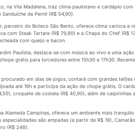
o, na Vila Madalena, traz clima paulistano e cardápio com
 Sanduíche de Pernil (R$ 54,90).
, parceiro do Boteco São Bento, oferece clima carioca e 
ca com Steak Tartare (R$ 79,90) e a Chapa do Chef (R$ 13
recheada com queijo e bacon.
ardim Paulista, destaca-se com música ao vivo e uma ação e
e chope grátis para torcedores entre 15h30 e 17h30. Recen
o procurado em dias de jogos, contará com grandes telões 
joada até 16h e participa da ação de chope grátis. O cardá
50), croquete de costela (R$ 40,90), além de caipirinhas 
na Alameda Campinas, oferece um ambiente mais tranquilo
s especialidades são empadas (a partir de R$ 18), Camarão
ro (R$ 248).