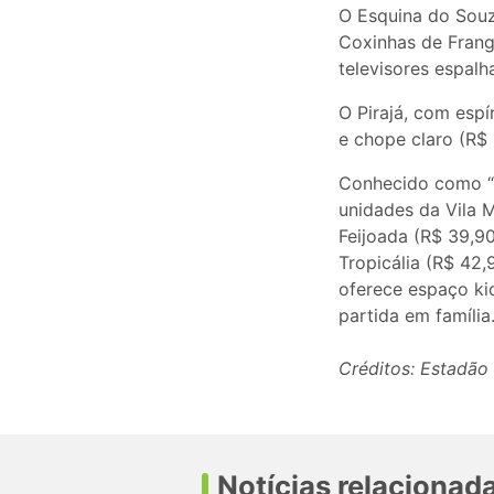
O Esquina do Souz
Coxinhas de Frang
televisores espalh
O Pirajá, com espí
e chope claro (R$ 
Conhecido como “o
unidades da Vila 
Feijoada (R$ 39,9
Tropicália (R$ 42
oferece espaço ki
partida em família
Créditos: Estadão
Notícias relacionad