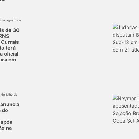
4 de agosto de
is de 30
ERNS
 Currais
o terá
 oficial
tura em
1 de julho de
 anuncia
a do
 após
ão na