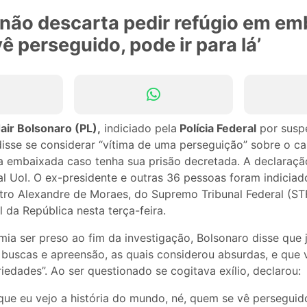
não descarta pedir refúgio em em
ê perseguido, pode ir para lá’
air Bolsonaro (PL),
indiciado pela
Polícia Federal
por susp
disse se considerar “vítima de uma perseguição” sobre o ca
a embaixada caso tenha sua prisão decretada. A declaraçã
al Uol. O ex-presidente e outras 36 pessoas foram indicia
stro Alexandre de Moraes, do Supremo Tribunal Federal (ST
 da República nesta terça-feira.
ia ser preso ao fim da investigação, Bolsonaro disse que 
 buscas e apreensão, as quais considerou absurdas, e que 
iedades”. Ao ser questionado se cogitava exílio, declarou:
ue eu vejo a história do mundo, né, quem se vê perseguido