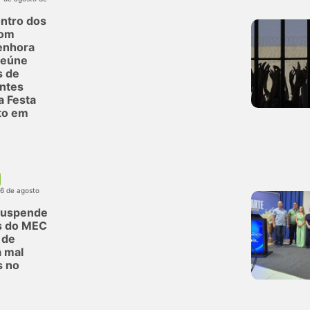
ntro dos
com
enhora
reúne
s de
antes
a Festa
to em
06 de agosto
suspende
s do MEC
 de
 mal
s no