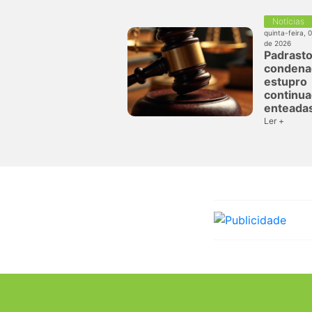
Notícias
quinta-feira, 
de 2026
Padrasto
condena
estupro
continua
enteada
Ler +