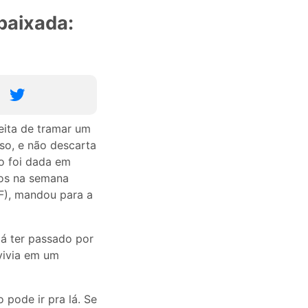
baixada:
eita de tramar um
so, e não descarta
o foi dada em
dos na semana
F), mandou para a
já ter passado por
vivia em um
 pode ir pra lá. Se