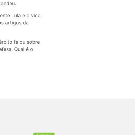
pondeu.
nte Lula e o vice,
os artigos da
rcito falou sobre
efesa. Qual é o