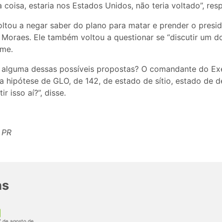
coisa, estaria nos Estados Unidos, não teria voltado”, res
ltou a negar saber do plano para matar e prender o preside
 Moraes. Ele também voltou a questionar se “discutir um d
ime.
e alguma dessas possíveis propostas? O comandante do Exé
a a hipótese de GLO, de 142, de estado de sítio, estado de d
r isso aí?”, disse.
 PR
as
7 de agosto de