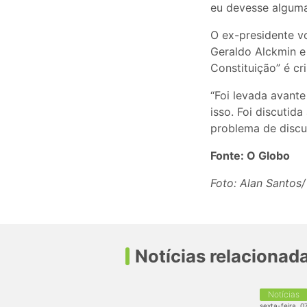
eu devesse alguma 
O ex-presidente vo
Geraldo Alckmin e
Constituição” é cr
“Foi levada avant
isso. Foi discutid
problema de discuti
Fonte: O Globo
Foto: Alan Santos/
Notícias relacionad
Notícias
sexta-feira, 0