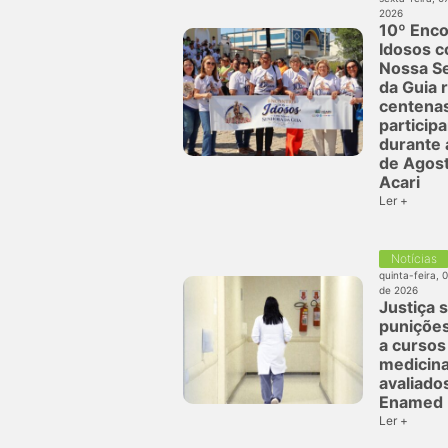
2026
10º Enco
Idosos 
Nossa S
da Guia 
centena
particip
durante 
de Agos
Acari
Ler +
Notícias
quinta-feira, 
de 2026
Justiça 
puniçõe
a cursos
medicina
avaliado
Enamed
Ler +