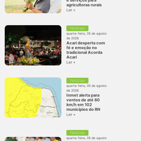
e serviços para
agricultoras rurais
Ler +
Notícias
quarta-feira, 05 de agosto
de 2026
Acari desperta com
fé e emoção no
tradicional Acorda
Acari
Ler +
Notícias
quarta-feira, 05 de agosto
de 2026
Inmet alerta para
ventos de até 60
km/h em 102
municípios do RN
Ler +
Notícias
quarta-feira, 05 de agosto