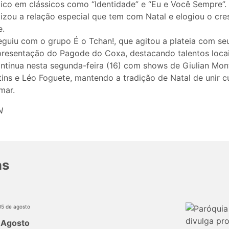
ico em clássicos como “Identidade” e “Eu e Você Sempre”. O
izou a relação especial que tem com Natal e elogiou o cr
e.
guiu com o grupo É o Tchan!, que agitou a plateia com se
resentação do Pagode do Coxa, destacando talentos locai
tinua nesta segunda-feira (16) com shows de Giulian Mon
ns e Léo Foguete, mantendo a tradição de Natal de unir cul
mar.
N
as
05 de agosto
 Agosto