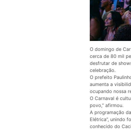
O domingo de Carn
cerca de 80 mil p
desfrutar de shows
celebração.
O prefeito Paulinh
aumenta a visibili
ocupando nossa re
O Carnaval é cult
povo,” afirmou.
A programação da 
Elétrica”, unindo 
conhecido do Caci