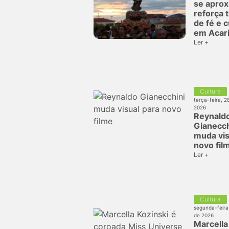
se aprox
reforça 
de fé e c
em Acar
Ler +
Cultura
terça-feira, 2
2026
Reynald
Gianecch
muda vis
novo fil
Ler +
Cultura
segunda-feira,
de 2026
Marcella