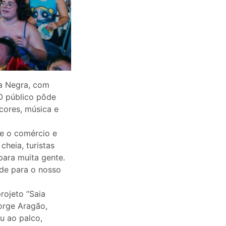
a Negra, com
O público pôde
cores, música e
ce o comércio e
cheia, turistas
ara muita gente.
ade para o nosso
rojeto “Saia
Jorge Aragão,
u ao palco,