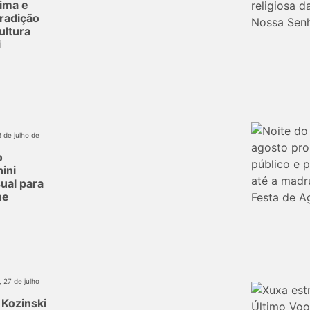
ima e
tradição
ultura
i
8 de julho de
o
ini
ual para
me
 27 de julho
 Kozinski