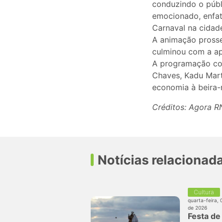
conduzindo o públ
emocionado, enfat
Carnaval na cidad
A animação prosse
culminou com a ap
A programação con
Chaves, Kadu Marti
economia à beira-
Créditos: Agora R
Notícias relacionad
Cultura
quarta-feira, 
de 2026
Festa de