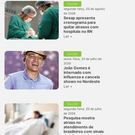
Saúde
segunda-feira, 03 de agosto
de 2026
Sesap apresenta
cronograma para
quitar atrasos com
hospitais no RN
Ler +
Saúde
sexta-feira, 24 de julho de
2026
João Gomes é
internado com
influenza e cancela
shows no Nordeste
Ler +
Saúde
segunda-feira, 20 de julho
de 2026
Pesquisa mostra
atraso no
atendimento de
brasileiros com sinais