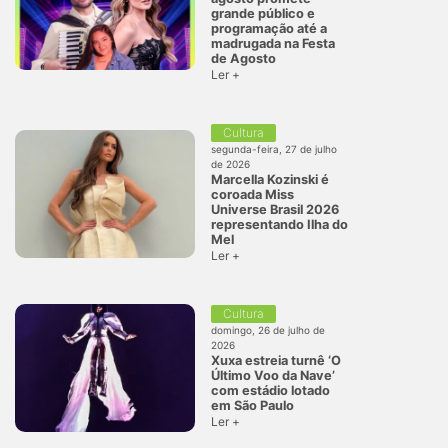
grande público e
programação até a
madrugada na Festa
de Agosto
Ler +
Cultura
segunda-feira, 27 de julho
de 2026
Marcella Kozinski é
coroada Miss
Universe Brasil 2026
representando Ilha do
Mel
Ler +
Cultura
domingo, 26 de julho de
2026
Xuxa estreia turnê ‘O
Último Voo da Nave’
com estádio lotado
em São Paulo
Ler +