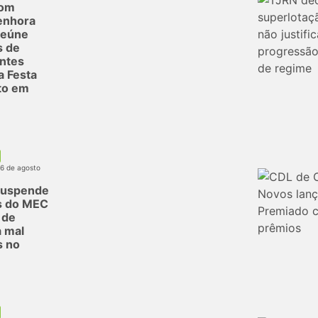
com
enhora
reúne
s de
antes
a Festa
to em
06 de agosto
suspende
s do MEC
 de
 mal
s no