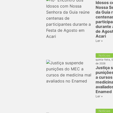
Idosos 
Nossa S
da Guia 
centena
particip
durante 
de Agos
Acari
Ler +
Notícias
quinta-feira, 
de 2026
Justiça 
puniçõe
a cursos
medicina
avaliado
Enamed
Ler +
Notícias