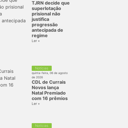
TJRN decide que
superlotação
prisional não
justifica
progressão
antecipada de
regime
Ler +
Notícias
quinta-feira, 06 de agosto
de 2026
CDL de Currais
Novos lança
Natal Premiado
com 16 prêmios
Ler +
Notícias