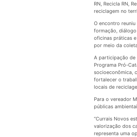
RN, Recicla RN, R
reciclagem no terri
O encontro reuniu
formação, diálogo
oficinas práticas 
por meio da coleta
A participação de
Programa Pró-Cata
socioeconômica, c
fortalecer o traba
locais de reciclag
Para o vereador M
públicas ambienta
“Currais Novos es
valorização dos ca
representa uma opo