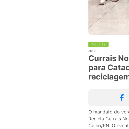
Notícias
06:00
Currais No
para Catad
reciclage
O mandato do vere
Recicla Currais N
Caicó/RN. O event