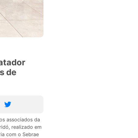
atador
s de
 os associados da
idó, realizado em
ria com o Sebrae