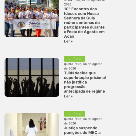
2026
10º Encontro dos
Idosos com Nossa
Senhora da Guia
reúne centenas de
participantes durante
a Festa de Agosto em
Acari
Ler +
Notícias
quinta-feira, 06 de agosto
de 2026
TJRN decide que
superlotação prisional
não justifica
progressão
antecipada de regime
Ler +
Notícias
quinta-feira, 06 de agosto
de 2026
Justiça suspende
punições do MEC a