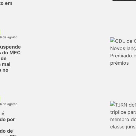
to em
06 de agosto
suspende
s do MEC
 de
 mal
s no
06 de agosto
 é
do por
do de