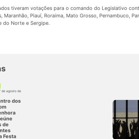
ados tiveram votações para o comando do Legislativo con
s, Maranhão, Piauí, Roraima, Mato Grosso, Pernambuco, Par
 do Norte e Sergipe.
as
7 de agosto de
ntro dos
com
enhora
reúne
s de
antes
a Festa