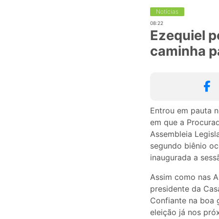
Notícias
08:22
Ezequiel 
caminha p
Entrou em pauta no
em que a Procurad
Assembleia Legisl
segundo biênio oco
inaugurada a sessã
Assim como nas As
presidente da Cas
Confiante na boa 
eleição já nos pró