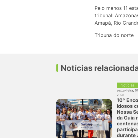
Pelo menos 11 est
tribunal: Amazona
Amapá, Rio Grande
Tribuna do norte
Notícias relacionad
Notícias
sexta-feira, 0
2026
10º Enco
Idosos 
Nossa S
da Guia 
centena
particip
durante 