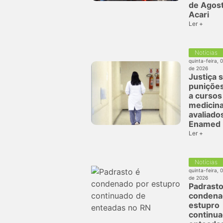
de Agos
Acari
Ler +
Notícias
quinta-feira, 
de 2026
Justiça 
puniçõe
a cursos
medicina
avaliado
Enamed
Ler +
Notícias
quinta-feira, 
de 2026
Padrasto
condena
estupro
continua