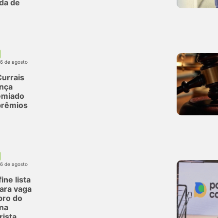
da de
06 de agosto
urrais
ança
emiado
prêmios
06 de agosto
ine lista
para vaga
ro do
na
rista