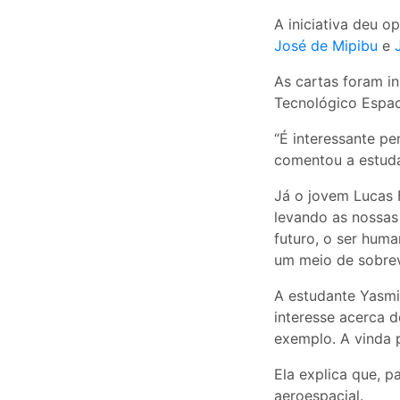
A iniciativa deu o
José de Mipibu
e
As cartas foram i
Tecnológico Espaci
“É interessante p
comentou a estuda
Já o jovem Lucas 
levando as nossas
futuro, o ser hum
um meio de sobrev
A estudante Yasmin
interesse acerca 
exemplo. A vinda p
Ela explica que, p
aeroespacial.