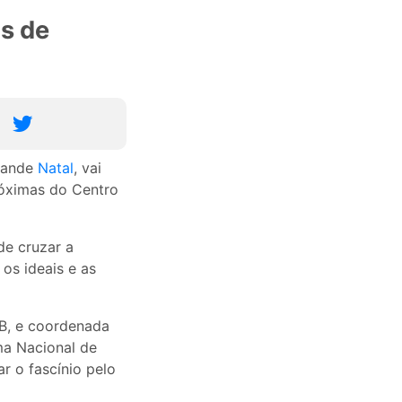
as de
Grande
Natal
, vai
róximas do Centro
de cruzar a
os ideais e as
AB, e coordenada
ma Nacional de
r o fascínio pelo