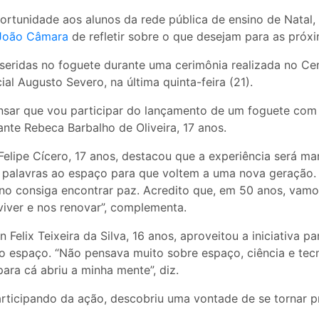
portunidade aos alunos da rede pública de ensino de Natal,
João Câmara
de refletir sobre o que desejam para as próx
nseridas no foguete durante uma cerimônia realizada no Ce
al Augusto Severo, na última quinta-feira (21).
ensar que vou participar do lançamento de um foguete com 
nte Rebeca Barbalho de Oliveira, 17 anos.
Felipe Cícero, 17 anos, destacou que a experiência será ma
 palavras ao espaço para que voltem a uma nova geração.
ano consiga encontrar paz. Acredito que, em 50 anos, vamo
iver e nos renovar”, complementa.
 Felix Teixeira da Silva, 16 anos, aproveitou a iniciativa p
do espaço. “Não pensava muito sobre espaço, ciência e tecn
ara cá abriu a minha mente”, diz.
articipando da ação, descobriu uma vontade de se tornar pr