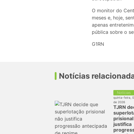
O monitor do Cent
meses e, hoje, sen
apenas entretenime
pública sobre o se
G1RN
Notícias relacionad
Notícias
quinta-feira, 
de 2026
TJRN de
superlot
prisiona
justifica
progres