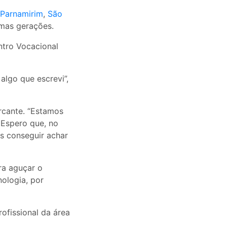
Parnamirim
,
São
imas gerações.
ntro Vocacional
algo que escrevi”,
rcante. “Estamos
 Espero que, no
s conseguir achar
ara aguçar o
ologia, por
ofissional da área