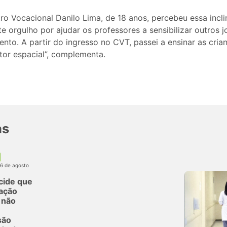
ro Vocacional Danilo Lima, de 18 anos, percebeu essa incl
te orgulho por ajudar os professores a sensibilizar outros j
nto. A partir do ingresso no CVT, passei a ensinar as cria
tor espacial”, complementa.
as
06 de agosto
cide que
ação
l não
são