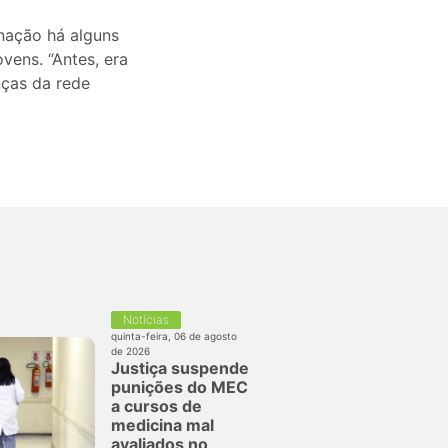
inação há alguns
ovens. “Antes, era
nças da rede
Notícias
quinta-feira, 06 de agosto
de 2026
Justiça suspende
punições do MEC
a cursos de
medicina mal
avaliados no