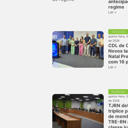
antecipa
regime
Ler +
Notícias
quinta-feira, 
de 2026
CDL de C
Novos l
Natal Pr
com 16 
Ler +
Notícias
quinta-feira, 
de 2026
TJRN def
tríplice 
de memb
TRE-RN 
classe ju