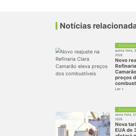
Notícias relacionad
Economia
quinta-feira, 
2026
Novo rea
Refinaria
Camarão
preços 
combust
Ler +
Economia
sexta-feira, 2
2026
Nova tar
EUA de 
afetará 