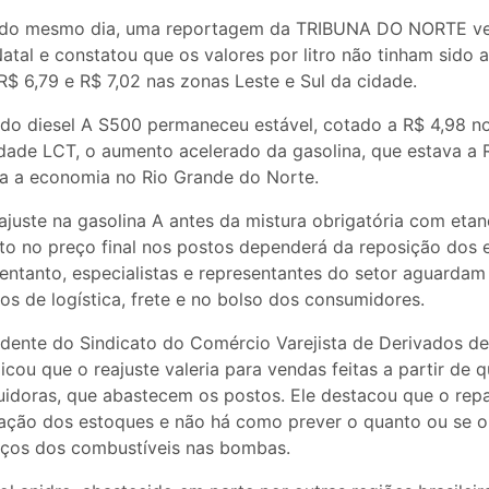
te do mesmo dia, uma reportagem da TRIBUNA DO NORTE ve
atal e constatou que os valores por litro não tinham sido a
R$ 6,79 e R$ 7,02 nas zonas Leste e Sul da cidade.
do diesel A S500 permaneceu estável, cotado a R$ 4,98 n
dade LCT, o aumento acelerado da gasolina, que estava a 
pa a economia no Rio Grande do Norte.
eajuste na gasolina A antes da mistura obrigatória com etan
to no preço final nos postos dependerá da reposição dos 
 entanto, especialistas e representantes do setor aguardam
tos de logística, frete e no bolso dos consumidores.
sidente do Sindicato do Comércio Varejista de Derivados d
icou que o reajuste valeria para vendas feitas a partir de q
ribuidoras, que abastecem os postos. Ele destacou que o re
ção dos estoques e não há como prever o quanto ou se o 
eços dos combustíveis nas bombas.