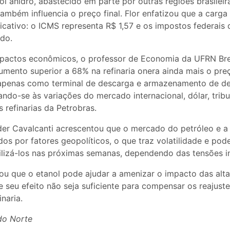
ol anidro, abastecido em parte por outras regiões brasileir
 também influencia o preço final. Flor enfatizou que a carga 
icativo: o ICMS representa R$ 1,57 e os impostos federais
ido.
mpactos econômicos, o professor de Economia da UFRN Br
ento superior a 68% na refinaria onera ainda mais o preço
 apenas como terminal de descarga e armazenamento de de
ando-se às variações do mercado internacional, dólar, tribu
 refinarias da Petrobras.
er Cavalcanti acrescentou que o mercado do petróleo e a
os por fatores geopolíticos, o que traz volatilidade e pod
ilizá-los nas próximas semanas, dependendo das tensões in
ou que o etanol pode ajudar a amenizar o impacto das alta
 seu efeito não seja suficiente para compensar os reajust
naria.
 do Norte