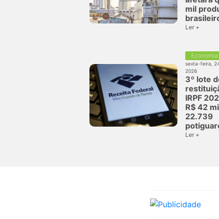
mil prod
brasileir
Ler +
Economia
sexta-feira, 2
2026
3º lote 
restitui
IRPF 20
R$ 42 mi
22.739
potiguar
Ler +