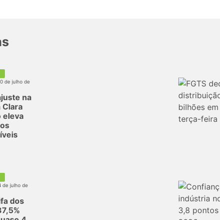
as
30 de julho de
juste na
 Clara
 eleva
dos
íveis
4 de julho de
ifa dos
37,5%
quase 4