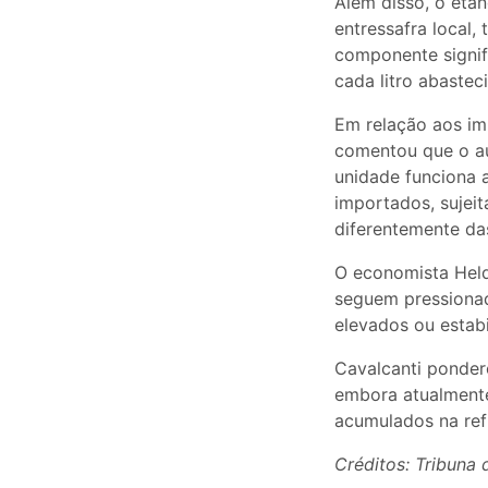
Além disso, o etan
entressafra local,
componente signif
cada litro abastec
Em relação aos i
comentou que o aum
unidade funciona
importados, sujeit
diferentemente das
O economista Held
seguem pressionad
elevados ou estab
Cavalcanti ponder
embora atualmente
acumulados na refi
Créditos: Tribuna