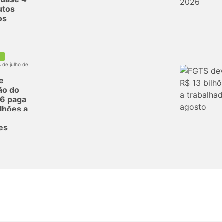
utos
os
4 de julho de
de
ção do
26 paga
lhões a
es