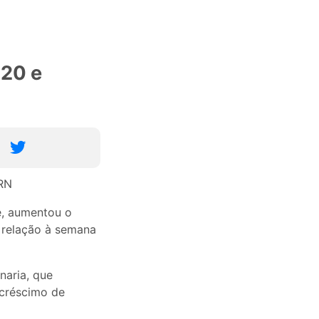
,20 e
é, aumentou o
m relação à semana
naria, que
acréscimo de