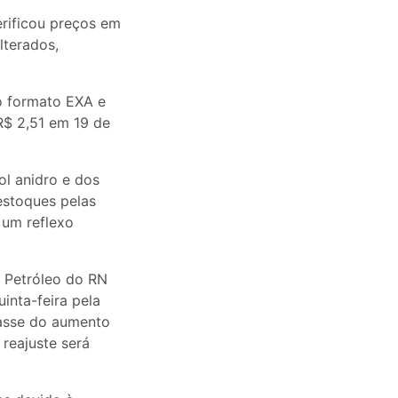
rificou preços em
lterados,
o formato EXA e
R$ 2,51 em 19 de
ol anidro e dos
estoques pelas
 um reflexo
e Petróleo do RN
uinta-feira pela
passe do aumento
reajuste será