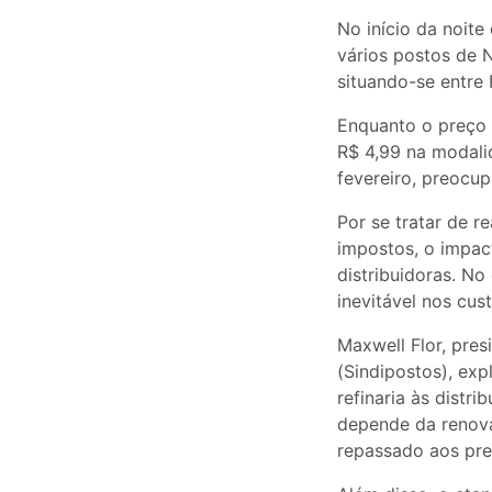
No início da noi
vários postos de N
situando-se entre 
Enquanto o preço 
R$ 4,99 na modali
fevereiro, preocu
Por se tratar de r
impostos, o impac
distribuidoras. No
inevitável nos cus
Maxwell Flor, pre
(Sindipostos), expl
refinaria às dist
depende da renova
repassado aos pr