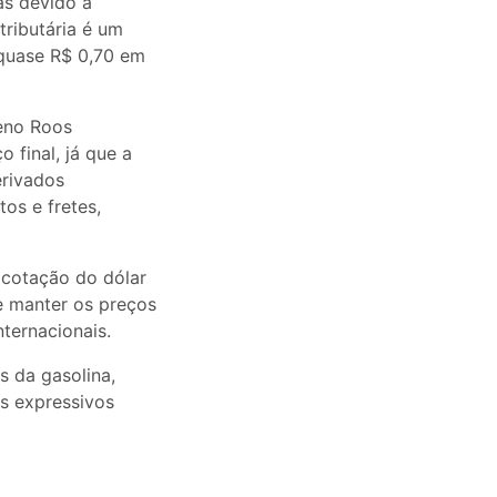
as devido à
tributária é um
 quase R$ 0,70 em
eno Roos
 final, já que a
rivados
tos e fretes,
 cotação do dólar
e manter os preços
ternacionais.
s da gasolina,
es expressivos