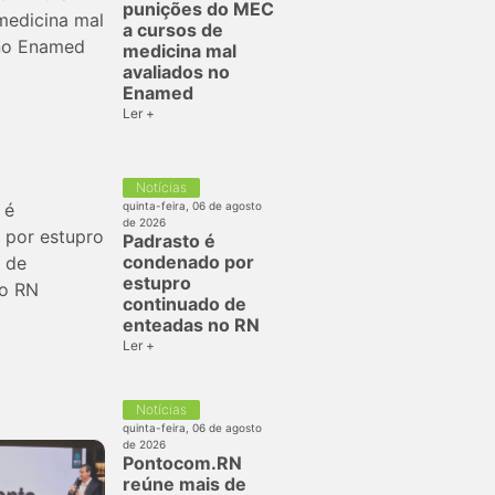
punições do MEC
a cursos de
medicina mal
avaliados no
Enamed
Ler +
Notícias
quinta-feira, 06 de agosto
de 2026
Padrasto é
condenado por
estupro
continuado de
enteadas no RN
Ler +
Notícias
quinta-feira, 06 de agosto
de 2026
Pontocom.RN
reúne mais de