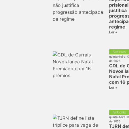
prisiona
justifica
progres
antecipa
regime
Ler +
Notícias
quinta-feira, 
de 2026
CDL de C
Novos l
Natal Pr
com 16 
Ler +
Notícias
quinta-feira, 
de 2026
TJRN def