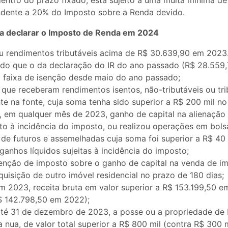
entro do prazo fixado, está sujeito a uma multa mínima de
dente a 20% do Imposto sobre a Renda devido.
a declarar o Imposto de Renda em 2024
 rendimentos tributáveis acima de R$ 30.639,90 em 2023.
do que o da declaração do IR do ano passado (R$ 28.559,
 faixa de isenção desde maio do ano passado;
s que receberam rendimentos isentos, não-tributáveis ou tr
te na fonte, cuja soma tenha sido superior a R$ 200 mil n
 em qualquer mês de 2023, ganho de capital na alienação
eito à incidência do imposto, ou realizou operações em bols
 de futuros e assemelhadas cuja soma foi superior a R$ 40
anhos líquidos sujeitas à incidência do imposto;
enção de imposto sobre o ganho de capital na venda de imó
uisição de outro imóvel residencial no prazo de 180 dias;
 2023, receita bruta em valor superior a R$ 153.199,50 em
$ 142.798,50 em 2022);
até 31 de dezembro de 2023, a posse ou a propriedade de b
ra nua, de valor total superior a R$ 800 mil (contra R$ 300