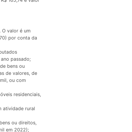
 R$ 165,74 e valor
 O valor é um
70) por conta da
ibutados
o ano passado;
 de bens ou
as de valores, de
 mil, ou com
veis residenciais,
 atividade rural
ens ou direitos,
 mil em 2022);