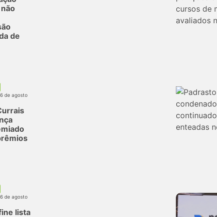
l não
são
da de
06 de agosto
urrais
ança
emiado
prêmios
06 de agosto
ine lista