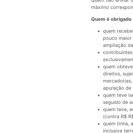
Quem não enviar d
máximo correspon
Quem é obrigado 
quem recebeu
pouco maior 
ampliação da
contribuinte
exclusivamen
quem obteve,
direitos, suj
mercadorias,
apuração de g
quem teve is
seguido de aq
quem teve, em
(contra R$ R
quem tinha, 
inclusive ter