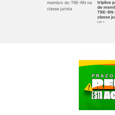
tríplice 
de memb
TRE-RN 
classe ju
Ler +