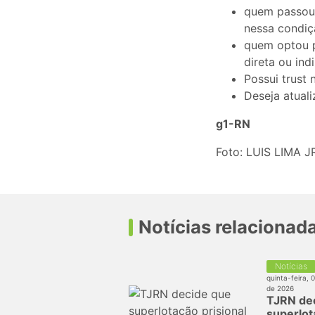
quem passou 
nessa condiç
quem optou p
direta ou ind
Possui trust 
Deseja atuali
g1-RN
Foto: LUIS LIM
Notícias relacionad
Notícias
quinta-feira, 
de 2026
TJRN de
superlot