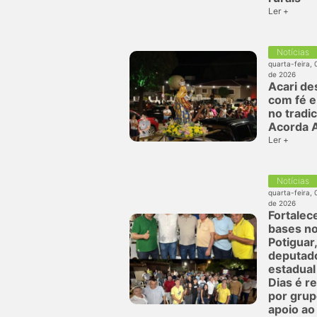
Ler +
Notícias
quarta-feira, 
de 2026
Acari de
com fé 
no tradic
Acorda A
Ler +
Notícias
quarta-feira, 
de 2026
Fortalec
bases n
Potiguar,
deputad
estadual
Dias é r
por grup
apoio ao