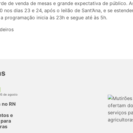
de de venda de mesas e grande expectativa de público. As
nos dias 23 e 24, após o leilão de Sant’Ana, e se estende
 a programação inicia às 23h e segue até às 5h.
deiros
as
05 de agosto
s no RN
tos e
 para
oras