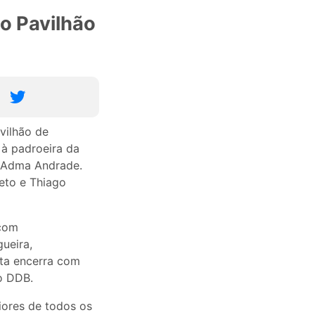
o Pavilhão
vilhão de
 à padroeira da
e Adma Andrade.
eto e Thiago
 com
ueira,
sta encerra com
o DDB.
iores de todos os