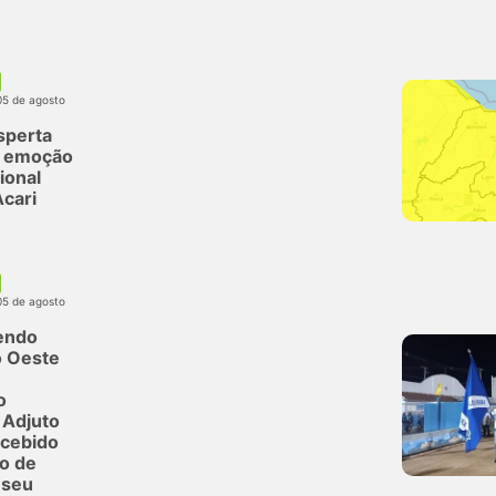
05 de agosto
sperta
e emoção
ional
cari
05 de agosto
endo
o Oeste
o
 Adjuto
ecebido
o de
 seu