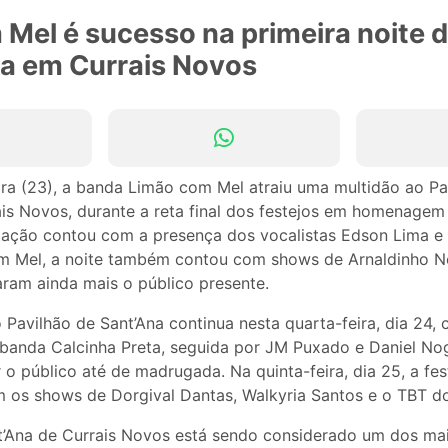
Mel é sucesso na primeira noite d
na em Currais Novos
ira (23), a banda Limão com Mel atraiu uma multidão ao Pa
ais Novos, durante a reta final dos festejos em homenagem
tação contou com a presença dos vocalistas Edson Lima 
m Mel, a noite também contou com shows de Arnaldinho N
aram ainda mais o público presente.
Pavilhão de Sant’Ana continua nesta quarta-feira, dia 24,
banda Calcinha Preta, seguida por JM Puxado e Daniel Nog
o público até de madrugada. Na quinta-feira, dia 25, a fe
 os shows de Dorgival Dantas, Walkyria Santos e o TBT d
t’Ana de Currais Novos está sendo considerado um dos ma