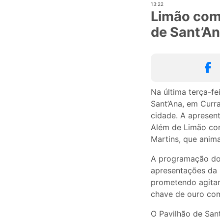
13:22
Limão com 
de Sant’A
Na última terça-fe
Sant’Ana, em Curr
cidade. A apresen
Além de Limão co
Martins, que anim
A programação do 
apresentações da 
prometendo agitar 
chave de ouro com
O Pavilhão de San