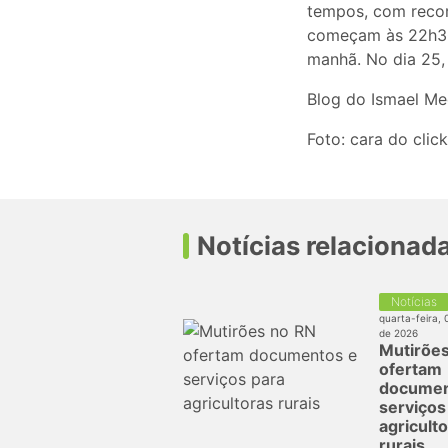
tempos, com recor
começam às 22h30 
manhã. No dia 25,
Blog do Ismael Me
Foto: cara do click
Notícias relacionad
Notícias
quarta-feira, 
de 2026
Mutirõe
ofertam
documen
serviços
agricult
rurais