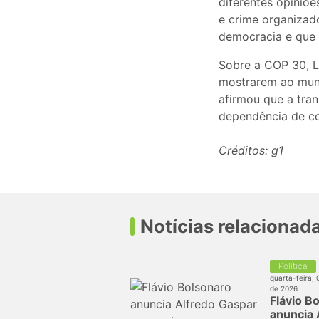
diferentes opiniõ
e crime organizad
democracia e que 
Sobre a COP 30, L
mostrarem ao mund
afirmou que a tran
dependência de co
Créditos: g1
Notícias relacionad
Política
quarta-feira, 
de 2026
Flávio B
anuncia 