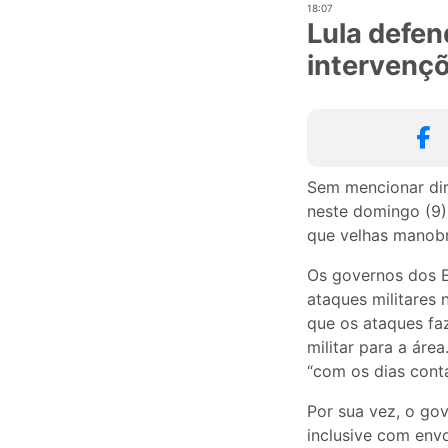
18:07
Lula defen
intervençõ
Sem mencionar dire
neste domingo (9)
que velhas manobra
Os governos dos 
ataques militares
que os ataques fa
militar para a ár
“com os dias cont
Por sua vez, o go
inclusive com env