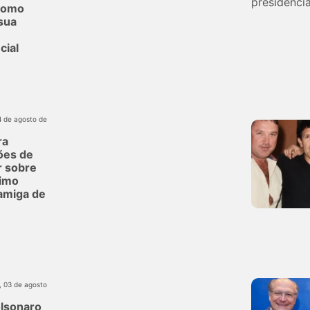
como
sua
cial
4 de agosto de
ra
ões de
r sobre
imo
 amiga de
, 03 de agosto
olsonaro