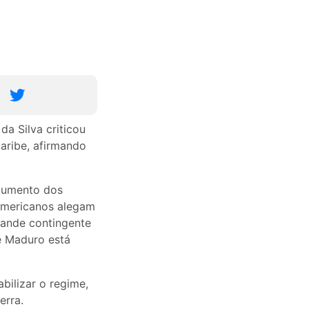
a Silva criticou
aribe, afirmando
aumento dos
 americanos alegam
rande contingente
e Maduro está
bilizar o regime,
erra.