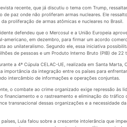
revista recente, que já discutiu o tema com Trump, ressalt
o de paz onde não proliferam armas nucleares. Ele ressalt
 da proliferação de armas atômicas e nucleares no Brasil.
sidente defendeu que o Mercosul e a União Europeia aprov
ul-americano, em dezembro, para firmar um acordo comer
ta ao unilateralismo. Segundo ele, essa iniciativa possibili
hões de pessoas e um Produto Interno Bruto (PIB) de 22 tr
urante a 4ª Cúpula CELAC-UE, realizada em Santa Marta, C
 importância da integração entre os países para enfrenta
ndo intercâmbio de informações e operações conjuntas.
nte, o combate ao crime organizado exige repressão às li
o financiamento e o rastreamento e eliminação do tráfico 
ance transnacional dessas organizações e a necessidade d
aíses, Lula falou sobre a crescente intolerância que impe