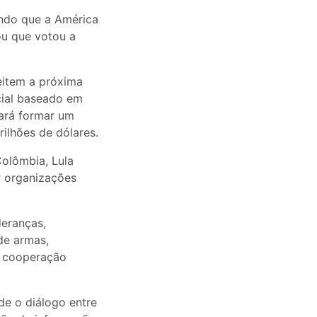
ando que a América
ou que votou a
eitem a próxima
cial baseado em
tará formar um
ilhões de dólares.
olômbia, Lula
r organizações
deranças,
de armas,
a cooperação
de o diálogo entre