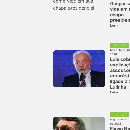
Gaspar 
vice em 
chapa
presiden
Ler +
Política
terça-feira, 0
2026
Lula cob
explicaç
assesso
emprést
ligado a
Lulinha
Ler +
Política
segunda-feira
de 2026
Flávio B