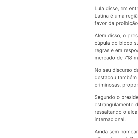
Lula disse, em ent
Latina é uma regiã
favor da proibição
Além disso, o pre
cúpula do bloco s
regras e em respos
mercado de 718 mil
No seu discurso d
destacou também a
criminosas, propo
Segundo o preside
estrangulamento d
ressaltando o alc
internacional.
Ainda sem nomear p