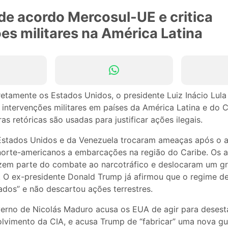
de acordo Mercosul-UE e critica
es militares na América Latina
tamente os Estados Unidos, o presidente Luiz Inácio Lula d
 intervenções militares em países da América Latina e do C
s retóricas são usadas para justificar ações ilegais.
Estados Unidos e da Venezuela trocaram ameaças após o 
 norte-americanos a embarcações na região do Caribe. Os
zem parte do combate ao narcotráfico e deslocaram um g
ea. O ex-presidente Donald Trump já afirmou que o regime d
ados” e não descartou ações terrestres.
verno de Nicolás Maduro acusa os EUA de agir para desesta
olvimento da CIA, e acusa Trump de “fabricar” uma nova gu