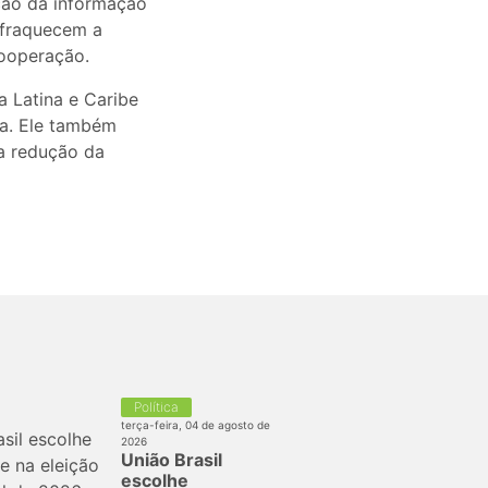
ção da informação
nfraquecem a
cooperação.
 Latina e Caribe
ta. Ele também
 a redução da
Política
terça-feira, 04 de agosto de
2026
União Brasil
escolhe