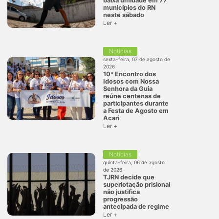
baixa umidade em 77
municípios do RN
neste sábado
Ler +
Notícias
sexta-feira, 07 de agosto de
2026
10º Encontro dos
Idosos com Nossa
Senhora da Guia
reúne centenas de
participantes durante
a Festa de Agosto em
Acari
Ler +
Notícias
quinta-feira, 06 de agosto
de 2026
TJRN decide que
superlotação prisional
não justifica
progressão
antecipada de regime
Ler +