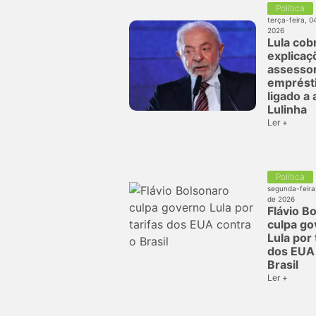
Política
terça-feira, 0
2026
Lula cob
explicaç
assesso
emprést
ligado a
Lulinha
Ler +
Política
segunda-feira
de 2026
Flávio B
culpa go
Lula por 
dos EUA 
Brasil
Ler +