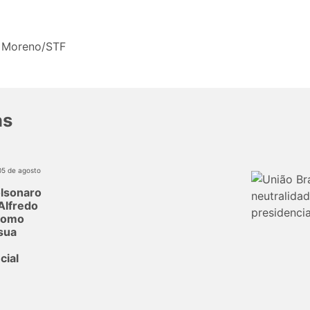
 Moreno/STF
as
05 de agosto
olsonaro
Alfredo
como
sua
cial