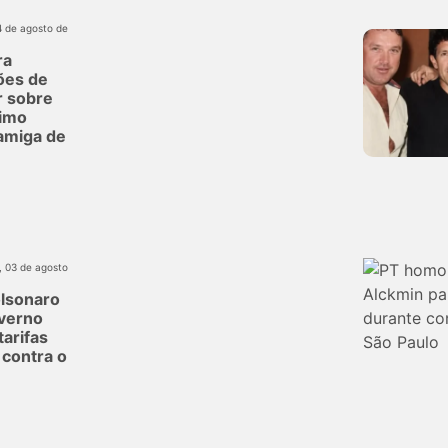
4 de agosto de
ra
ões de
r sobre
imo
 amiga de
, 03 de agosto
olsonaro
verno
tarifas
contra o