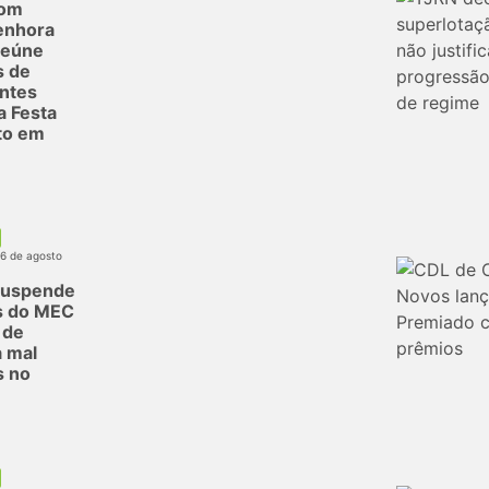
com
enhora
reúne
s de
antes
a Festa
to em
06 de agosto
suspende
s do MEC
 de
 mal
s no