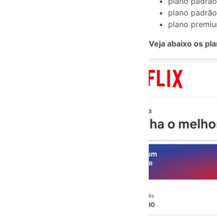
plano padrão
plano padrão
plano premiu
Veja abaixo os pl