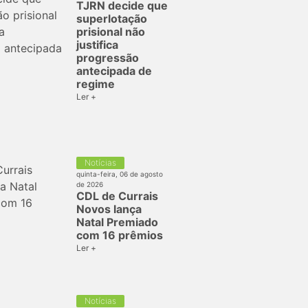
TJRN decide que
superlotação
prisional não
justifica
progressão
antecipada de
regime
Ler +
Notícias
quinta-feira, 06 de agosto
de 2026
CDL de Currais
Novos lança
Natal Premiado
com 16 prêmios
Ler +
Notícias