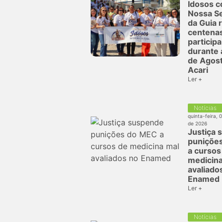
Idosos 
Nossa S
da Guia 
centena
particip
durante 
de Agos
Acari
Ler +
Notícias
quinta-feira, 
de 2026
Justiça 
puniçõe
a cursos
medicina
avaliado
Enamed
Ler +
Notícias