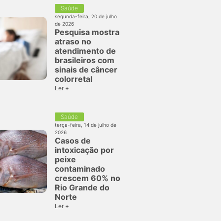
Saúde
segunda-feira, 20 de julho
de 2026
Pesquisa mostra
atraso no
atendimento de
brasileiros com
sinais de câncer
colorretal
Ler +
Saúde
terça-feira, 14 de julho de
2026
Casos de
intoxicação por
peixe
contaminado
crescem 60% no
Rio Grande do
Norte
Ler +