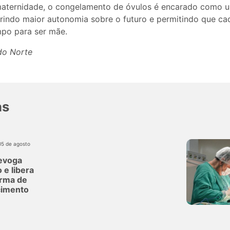
maternidade, o congelamento de óvulos é encarado como 
erindo maior autonomia sobre o futuro e permitindo que c
mpo para ser mãe.
 do Norte
as
05 de agosto
evoga
 e libera
orma de
imento