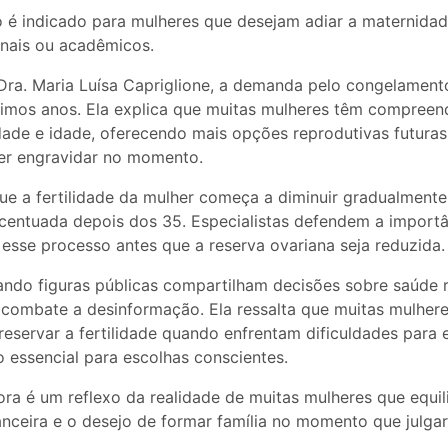
 é indicado para mulheres que desejam adiar a maternida
onais ou acadêmicos.
ra. Maria Luísa Capriglione, a demanda pelo congelament
imos anos. Ela explica que muitas mulheres têm compreen
lidade e idade, oferecendo mais opções reprodutivas futuras
er engravidar no momento.
ue a fertilidade da mulher começa a diminuir gradualmente
entuada depois dos 35. Especialistas defendem a importâ
esse processo antes que a reserva ovariana seja reduzida.
ando figuras públicas compartilham decisões sobre saúde r
 combate a desinformação. Ela ressalta que muitas mulher
preservar a fertilidade quando enfrentam dificuldades para 
 essencial para escolhas conscientes.
ra é um reflexo da realidade de muitas mulheres que equili
anceira e o desejo de formar família no momento que julg