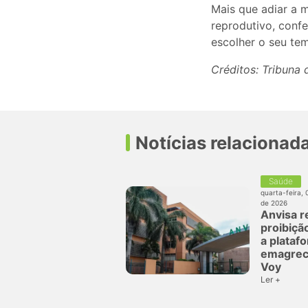
Mais que adiar a 
reprodutivo, conf
escolher o seu te
Créditos: Tribuna
Notícias relacionad
Saúde
quarta-feira, 
de 2026
Anvisa r
proibição
a plataf
emagrec
Voy
Ler +