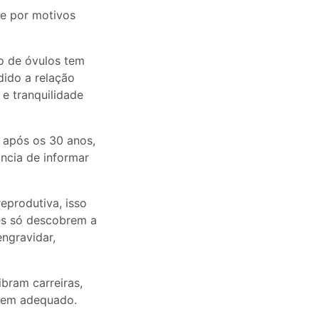
de por motivos
o de óvulos tem
dido a relação
 e tranquilidade
 após os 30 anos,
ncia de informar
eprodutiva, isso
es só descobrem a
engravidar,
bram carreiras,
arem adequado.