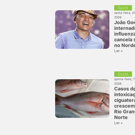
Saúde
sexta-feira, 2
2026
João Go
interna
influenz
cancela
no Nord
Ler +
Saúde
quinta-feira, 
2026
Casos d
intoxica
ciguater
crescem
Rio Gran
Norte
Ler +