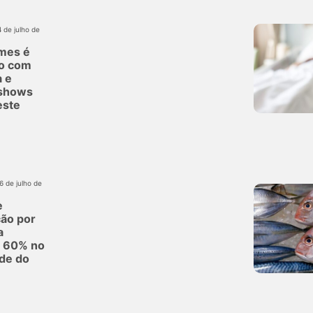
4 de julho de
mes é
do com
a e
 shows
este
16 de julho de
e
ção por
a
 60% no
de do