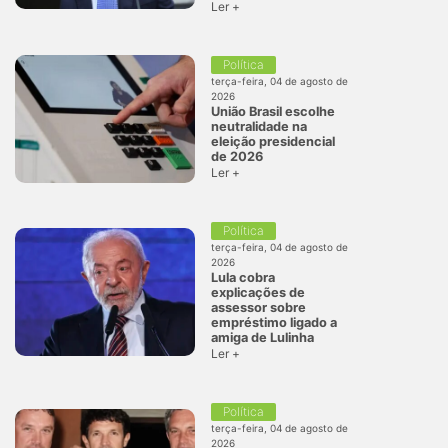
Ler +
Política
terça-feira, 04 de agosto de
2026
União Brasil escolhe
neutralidade na
eleição presidencial
de 2026
Ler +
Política
terça-feira, 04 de agosto de
2026
Lula cobra
explicações de
assessor sobre
empréstimo ligado a
amiga de Lulinha
Ler +
Política
terça-feira, 04 de agosto de
2026