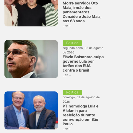
Morre servidor Oto
Maia, irmão dos
parlamentares
Zenaide e João Maia,
aos 63 anos
Ler +
Política
segunda-feira, 03 de agosto
de 2026
Flávio Bolsonaro culpa
governo Lula por
tarifas dos EUA
contra o Brasil
Ler +
Política
domingo, 02 de agosto de
2026
PT homologa Lula e
Alckmin para
reeleição durante
convenção em São
Paulo
Ler +