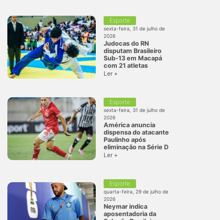
Esporte
sexta-feira, 31 de julho de
2026
Judocas do RN
disputam Brasileiro
Sub-13 em Macapá
com 21 atletas
Ler +
Esporte
sexta-feira, 31 de julho de
2026
América anuncia
dispensa do atacante
Paulinho após
eliminação na Série D
Ler +
Esporte
quarta-feira, 29 de julho de
2026
Neymar indica
aposentadoria da