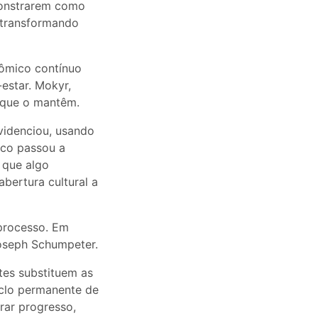
monstrarem como
 transformando
ômico contínuo
estar. Mokyr,
s que o mantêm.
videnciou, usando
ico passou a
 que algo
bertura cultural a
processo. Em
Joseph Schumpeter.
tes substituem as
iclo permanente de
rar progresso,