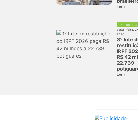
brasileir
Ler +
Economia
sexta-feira, 2
2026
3º lote 
restitui
IRPF 20
R$ 42 mi
22.739
potiguar
Ler +