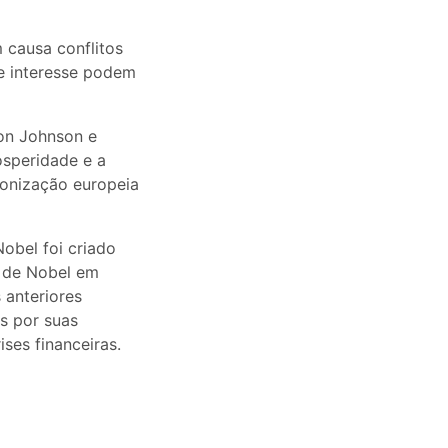
causa conflitos
de interesse podem
on Johnson e
osperidade e a
lonização europeia
obel foi criado
 de Nobel em
 anteriores
s por suas
ses financeiras.