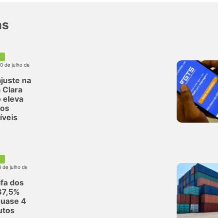
as
30 de julho de
juste na
 Clara
 eleva
dos
íveis
4 de julho de
ifa dos
37,5%
quase 4
utos