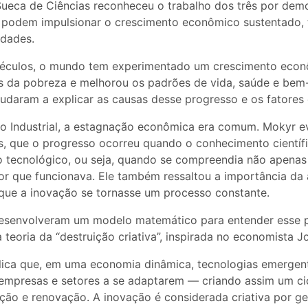
ueca de Ciências reconheceu o trabalho dos três por de
 podem impulsionar o crescimento econômico sustentado,
edades.
séculos, o mundo tem experimentado um crescimento econ
es da pobreza e melhorou os padrões de vida, saúde e bem-
judaram a explicar as causas desse progresso e os fatore
o Industrial, a estagnação econômica era comum. Mokyr e
os, que o progresso ocorreu quando o conhecimento científ
o tecnológico, ou seja, quando se compreendia não apenas
r que funcionava. Ele também ressaltou a importância da a
 que a inovação se tornasse um processo constante.
desenvolveram um modelo matemático para entender esse 
 teoria da “destruição criativa”, inspirada no economista 
lica que, em uma economia dinâmica, tecnologias emergen
 empresas e setores a se adaptarem — criando assim um c
ção e renovação. A inovação é considerada criativa por ge