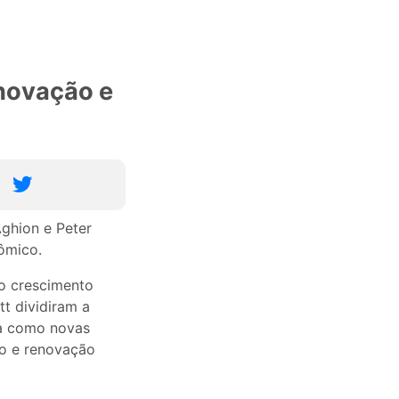
inovação e
ghion e Peter
ômico.
 o crescimento
t dividiram a
ca como novas
ão e renovação