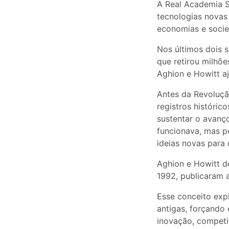
A Real Academia S
tecnologias novas
economias e soci
Nos últimos dois 
que retirou milhõ
Aghion e Howitt a
Antes da Revoluçã
registros históric
sustentar o avanç
funcionava, mas po
ideias novas para
Aghion e Howitt 
1992, publicaram a
Esse conceito exp
antigas, forçando
inovação, competi