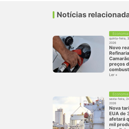
Notícias relacionad
Economia
quinta-feira, 
2026
Novo rea
Refinaria
Camarão
preços 
combust
Ler +
Economia
sexta-feira, 2
2026
Nova tar
EUA de 
afetará 
mil prod