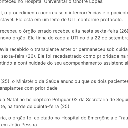
conteceu no Hospital Universitário Onofre Lopes.
l, o procedimento ocorreu sem intercorrências e o pacie
tável. Ele está em um leito de UTI, conforme protocolo.
recebeu o órgão errado recebeu alta nesta sexta-feira (26
novo órgão. Ele tinha deixado a UTI no dia 22 de setembr
havia recebido o transplante anterior permaneceu sob cui
 sexta-feira (26). Ele foi recadastrado como prioridade na f
antindo a continuidade do seu acompanhamento assistencial
 (25), o Ministério da Saúde anunciou que os dois paciente
transplantes com prioridade.
 a Natal no helicóptero Potiguar 02 da Secretaria de Segu
e, na tarde de quinta-feira (25).
ria, o órgão foi coletado no Hospital de Emergência e Tr
 em João Pessoa.