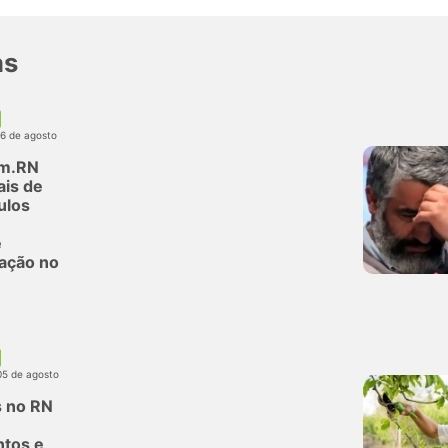
as
06 de agosto
m.RN
is de
ulos
e
e
ação no
05 de agosto
s no RN
tos e