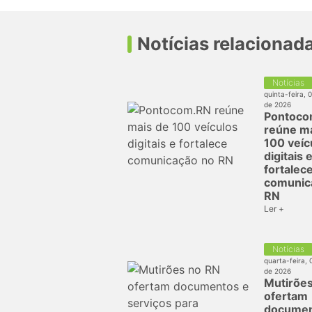
Notícias relacionad
Notícias
quinta-feira, 
de 2026
Pontoco
reúne ma
100 veíc
digitais 
fortalec
comunic
RN
Ler +
Notícias
quarta-feira, 
de 2026
Mutirõe
ofertam
documen