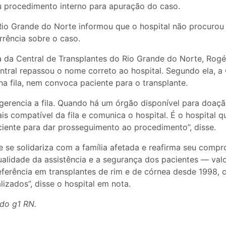
u procedimento interno para apuração do caso.
 Rio Grande do Norte informou que o hospital não procurou
rrência sobre o caso.
 da Central de Transplantes do Rio Grande do Norte, Rogé
ntral repassou o nome correto ao hospital. Segundo ela, a
na fila, nem convoca paciente para o transplante.
gerencia a fila. Quando há um órgão disponível para doaçã
is compatível da fila e comunica o hospital. É o hospital 
iente para dar prosseguimento ao procedimento”, disse.
 se solidariza com a família afetada e reafirma seu comp
qualidade da assistência e a segurança dos pacientes — val
 referência em transplantes de rim e de córnea desde 1998,
izados”, disse o hospital em nota.
do g1 RN.