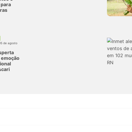
 para
oras
05 de agosto
sperta
e emoção
ional
cari