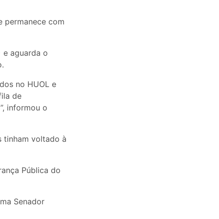
nte permanece com
) e aguarda o
o.
dados no HUOL e
ila de
”, informou o
s tinham voltado à
rança Pública do
auma Senador