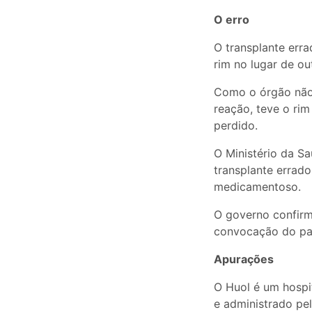
O erro
O transplante err
rim no lugar de o
Como o órgão não 
reação, teve o rim
perdido.
O Ministério da S
transplante errado
medicamentoso.
O governo confirm
convocação do pa
Apurações
O Huol é um hospi
e administrado pel