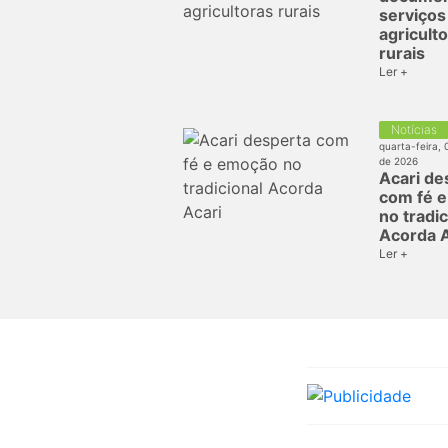
serviços
agricult
rurais
Ler +
Notícias
quarta-feira, 
de 2026
Acari de
com fé 
no tradic
Acorda A
Ler +