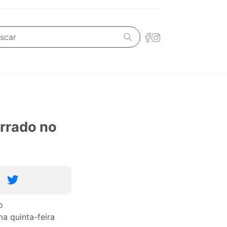
errado no
o
a quinta-feira