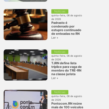
Notícias
quinta-feira, 06 de agosto
de 2026
Padrasto é
condenado por
estupro continuado
de enteadas no RN
Ler +
Notícias
quinta-feira, 06 de agosto
de 2026
TJRN define lista
tríplice para vaga de
membro do TRE-RN
na classe jurista
Ler +
Notícias
quinta-feira, 06 de agosto
de 2026
Pontocom.RN reúne
mais de 100 veículos