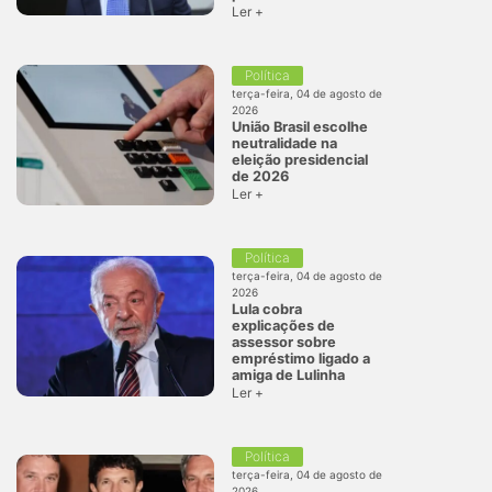
Ler +
Política
terça-feira, 04 de agosto de
2026
União Brasil escolhe
neutralidade na
eleição presidencial
de 2026
Ler +
Política
terça-feira, 04 de agosto de
2026
Lula cobra
explicações de
assessor sobre
empréstimo ligado a
amiga de Lulinha
Ler +
Política
terça-feira, 04 de agosto de
2026