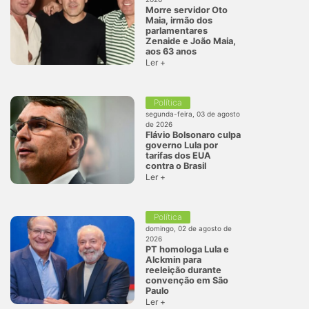
Morre servidor Oto
Maia, irmão dos
parlamentares
Zenaide e João Maia,
aos 63 anos
Ler +
Política
segunda-feira, 03 de agosto
de 2026
Flávio Bolsonaro culpa
governo Lula por
tarifas dos EUA
contra o Brasil
Ler +
Política
domingo, 02 de agosto de
2026
PT homologa Lula e
Alckmin para
reeleição durante
convenção em São
Paulo
Ler +