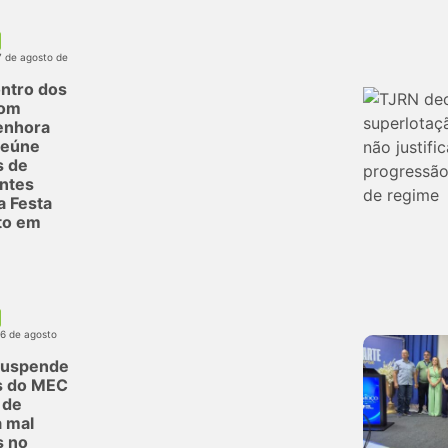
7 de agosto de
ntro dos
com
enhora
reúne
s de
antes
a Festa
to em
06 de agosto
suspende
s do MEC
 de
 mal
s no