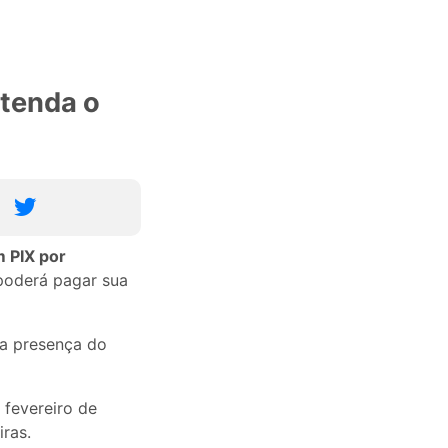
ntenda o
 PIX por
e poderá pagar sua
a presença do
 fevereiro de
ras.