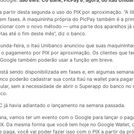
o Google.
São eles: C6 Bank, PicPay e, agora, do Itaú Uniba
 a partir desta segunda o uso do PIX por aproximação. “A l
ta em fases. A maquininha própria do PicPay também é a pr
sacionar com o novo método — uma parte dos aparelhos já 
tas até o fim deste mês”, diz o banco.
nda-feira, o Itaú Unibanco anunciou que suas maquininha
r o pagamento por PIX por aproximação. Os clientes que t
do Google também poderão usar a função em breve.
 está sendo disponibilizada em fases e, em algumas semana
anco poderão cadastrar sua conta Itaú na wallet para paga
ular, sem a necessidade de abrir o Superapp do banco n
nco.
C já havia adiantado o lançamento na semana passada.
ana, vamos ter um evento com o Google para lançar o pa
X. Da mesma forma que você tem hoje no Google Wallet, 
e paga, você vai poder fazer isso com o PIX a partir da pr