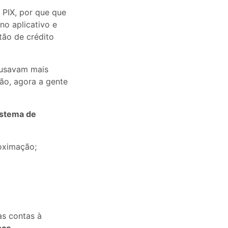
PIX, por que que
no aplicativo e
tão de crédito
 usavam mais
ão, agora a gente
istema de
roximação;
as contas à