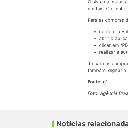
O sistema instaur
digitais. O client
Para as compras de
conferir o v
abrir o aplic
clicar em “P
realizar a au
Já para as compra
também, digitar a 
Fonte: g1
Foto: Agência Bras
Notícias relacionad