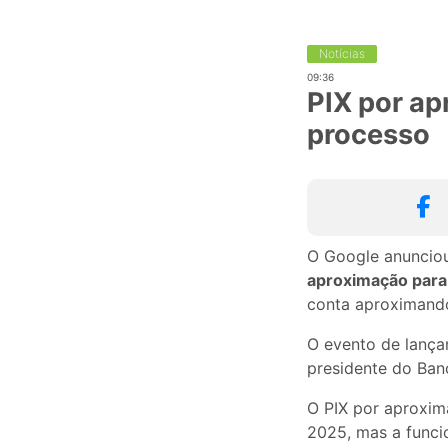
Notícias
09:36
PIX por ap
processo
O Google anunciou
aproximação para c
conta aproximando
O evento de lança
presidente do Ban
O PIX por aproxima
2025, mas a funci