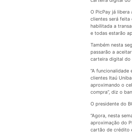
carteira digital d
O PicPay já libera
clientes será fei
habilitada a tran
e todas estarão ap
Também nesta segu
passarão a aceita
carteira digital 
“A funcionalidade
clientes Itaú Unib
aproximando o cel
compra”, diz o ba
O presidente do B
“Agora, nesta sem
aproximação do PI
cartão de crédito 