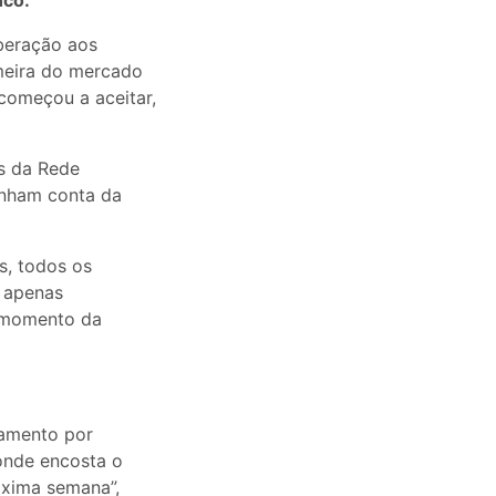
nco.
iberação aos
imeira do mercado
começou a aceitar,
s da Rede
enham conta da
s, todos os
r apenas
o momento da
gamento por
onde encosta o
óxima semana”,