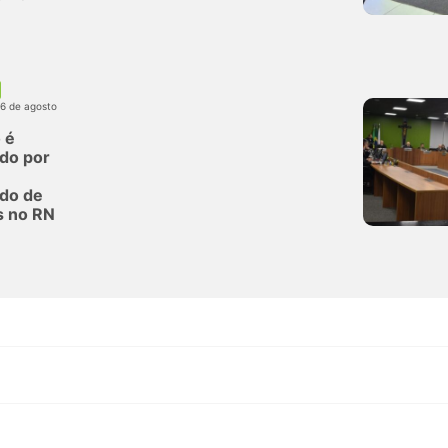
06 de agosto
 é
do por
do de
s no RN