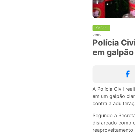
Saúde
22:05
Polícia Ci
em galpão
A Polícia Civil re
em um galpão clan
contra a adulteraç
Segundo a Secreta
disfarçado como e
reaproveitamento 