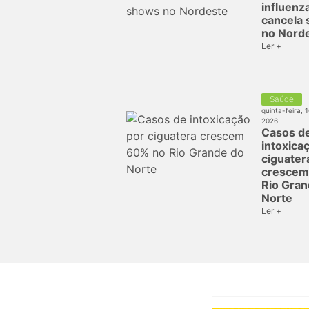
influenz
cancela
no Nord
Ler +
Saúde
quinta-feira, 
2026
Casos d
intoxica
ciguater
crescem
Rio Gran
Norte
Ler +