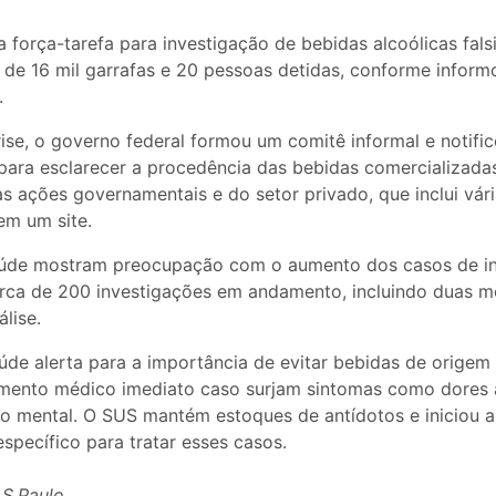
 força-tarefa para investigação de bebidas alcoólicas fals
 de 16 mil garrafas e 20 pessoas detidas, conforme inform
.
rise, o governo federal formou um comitê informal e notifi
para esclarecer a procedência das bebidas comercializadas
s ações governamentais e do setor privado, que inclui vár
em um site.
aúde mostram preocupação com o aumento dos casos de in
rca de 200 investigações em andamento, incluindo duas m
lise.
aúde alerta para a importância de evitar bebidas de orige
mento médico imediato caso surjam sintomas como dores
ão mental. O SUS mantém estoques de antídotos e iniciou 
pecífico para tratar esses casos.
 S.Paulo