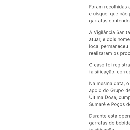
Foram recolhidas 
e uísque, que não 
garrafas contendo
A Vigilância Sanit
atuar, e dois hom
local permaneceu p
realizaram os pro
O caso foi registr
falsificação, corr
Na mesma data, o 
apoio do Grupo de 
Última Dose, cump
Sumaré e Poços d
Durante esta oper
garrafas de bebida
falsificação.