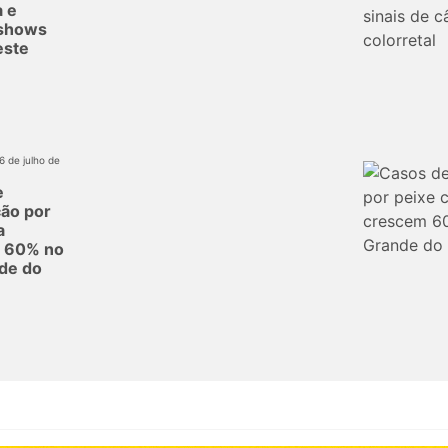
a e
 shows
este
16 de julho de
e
ção por
a
 60% no
de do