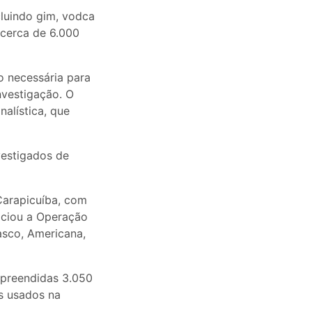
cluindo gim, vodca
 cerca de 6.000
o necessária para
nvestigação. O
alística, que
vestigados de
Carapicuíba, com
niciou a Operação
sco, Americana,
apreendidas 3.050
os usados na