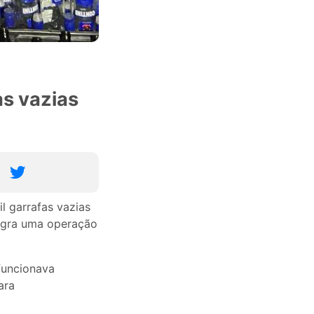
as vazias
il garrafas vazias
tegra uma operação
funcionava
ara