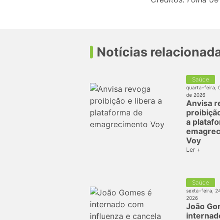
Notícias relacionad
Saúde
quarta-feira, 
de 2026
Anvisa r
proibição
a plataf
emagrec
Voy
Ler +
Saúde
sexta-feira, 2
2026
João Go
interna