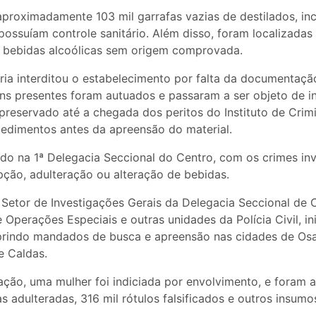
aproximadamente 103 mil garrafas vazias de destilados, in
possuíam controle sanitário. Além disso, foram localizadas
 bebidas alcoólicas sem origem comprovada.
ária interditou o estabelecimento por falta da documentaçã
ens presentes foram autuados e passaram a ser objeto de i
reservado até a chegada dos peritos do Instituto de Crimin
cedimentos antes da apreensão do material.
ado na 1ª Delegacia Seccional do Centro, com os crimes in
upção, adulteração ou alteração de bebidas.
Setor de Investigações Gerais da Delegacia Seccional de 
Operações Especiais e outras unidades da Polícia Civil, i
rindo mandados de busca e apreensão nas cidades de Osa
e Caldas.
ação, uma mulher foi indiciada por envolvimento, e foram 
s adulteradas, 316 mil rótulos falsificados e outros insum