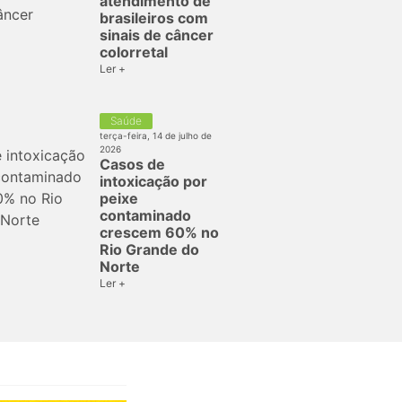
atendimento de
brasileiros com
sinais de câncer
colorretal
Ler +
Saúde
terça-feira, 14 de julho de
2026
Casos de
intoxicação por
peixe
contaminado
crescem 60% no
Rio Grande do
Norte
Ler +