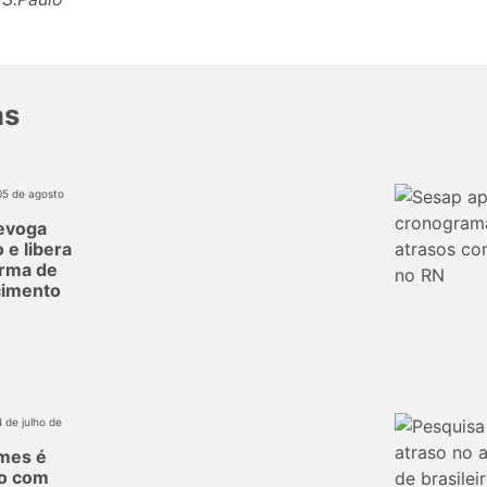
as
05 de agosto
evoga
 e libera
orma de
imento
4 de julho de
mes é
do com