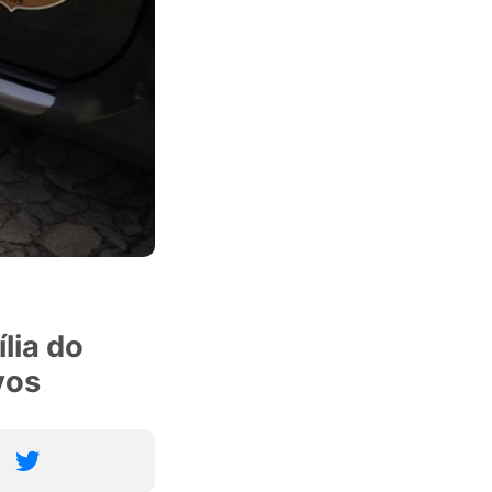
lia do
vos