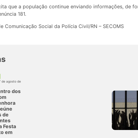
licita que a população continue enviando informações, de f
núncia 181.
 de Comunicação Social da Polícia Civil/RN – SECOMS
as
7 de agosto de
ntro dos
com
enhora
reúne
s de
antes
a Festa
to em