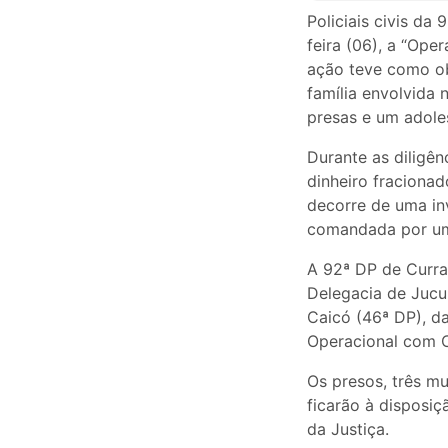
Policiais civis da
feira (06), a “Ope
ação teve como ob
família envolvida 
presas e um adole
Durante as diligên
dinheiro fracionad
decorre de uma inv
comandada por uma
A 92ª DP de Curra
Delegacia de Jucur
Caicó (46ª DP), d
Operacional com 
Os presos, três mu
ficarão à disposiç
da Justiça.