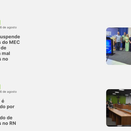
06 de agosto
suspende
s do MEC
 de
 mal
s no
06 de agosto
 é
do por
do de
s no RN