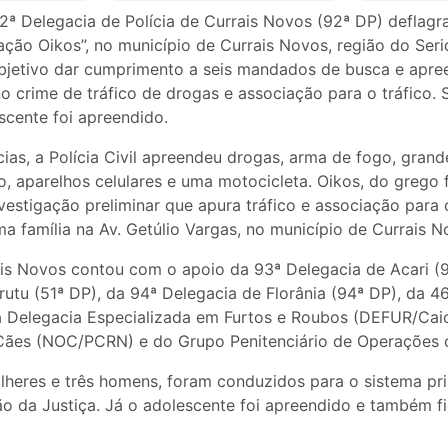
 92ª Delegacia de Polícia de Currais Novos (92ª DP) deflagr
ração Oikos”, no município de Currais Novos, região do Seri
jetivo dar cumprimento a seis mandados de busca e apre
no crime de tráfico de drogas e associação para o tráfico.
scente foi apreendido.
cias, a Polícia Civil apreendeu drogas, arma de fogo, gran
o, aparelhos celulares e uma motocicleta. Oikos, do grego f
estigação preliminar que apura tráfico e associação para o
 família na Av. Getúlio Vargas, no município de Currais N
is Novos contou com o apoio da 93ª Delegacia de Acari (9
utu (51ª DP), da 94ª Delegacia de Florânia (94ª DP), da 4
a Delegacia Especializada em Furtos e Roubos (DEFUR/Cai
Cães (NOC/PCRN) e do Grupo Penitenciário de Operações
lheres e três homens, foram conduzidos para o sistema pri
ão da Justiça. Já o adolescente foi apreendido e também f