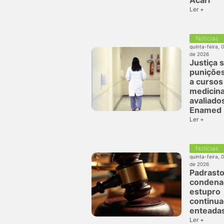
Acari
Ler +
Notícias
quinta-feira, 
de 2026
Justiça 
puniçõe
a cursos
medicina
avaliado
Enamed
Ler +
Notícias
quinta-feira, 
de 2026
Padrasto
condena
estupro
continua
enteada
Ler +