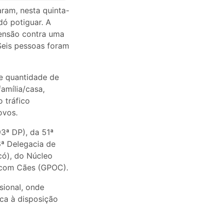
aram, nesta quinta-
dó potiguar. A
ensão contra uma
 Seis pessoas foram
de quantidade de
amília/casa,
 tráfico
ovos.
3ª DP), da 51ª
6ª Delegacia de
có), do Núcleo
 com Cães (GPOC).
sional, onde
ica à disposição