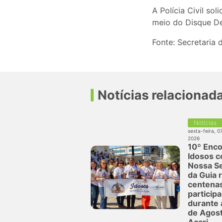
A Polícia Civil so
meio do Disque De
Fonte: Secretaria
Notícias relacionad
Notícias
sexta-feira, 0
2026
10º Enco
Idosos 
Nossa S
da Guia 
centena
particip
durante 
de Agos