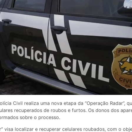
lícia Civil realiza uma nova etapa da “Operação Radar”, q
ulares recuperados de roubos e furtos. Os donos dos apare
nformados sobre o processo.
 visa localizar e recuperar celulares roubados, com o obje