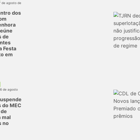
7 de agosto de
ntro dos
com
enhora
reúne
s de
antes
a Festa
to em
06 de agosto
suspende
s do MEC
 de
 mal
s no