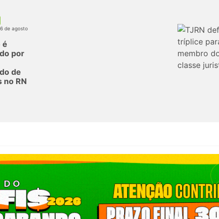
06 de agosto
 é
do por
do de
s no RN