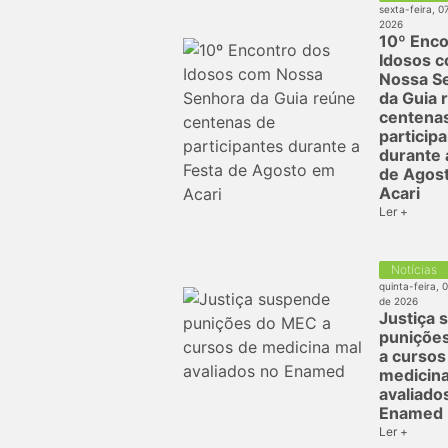
sexta-feira, 0
2026
10º Enco
Idosos 
Nossa S
da Guia 
centena
particip
durante 
de Agos
Acari
Ler +
Notícias
quinta-feira, 
de 2026
Justiça 
puniçõe
a cursos
medicina
avaliado
Enamed
Ler +