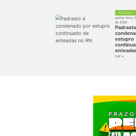
Notícias
quinta-feira, 
de 2026
Padrasto
condena
estupro
continua
enteada
Ler +