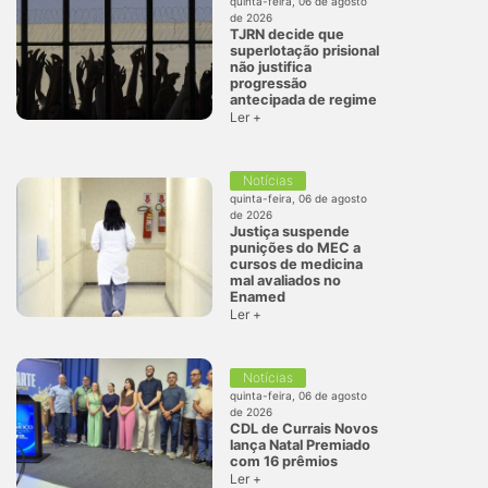
quinta-feira, 06 de agosto
de 2026
TJRN decide que
superlotação prisional
não justifica
progressão
antecipada de regime
Ler +
Notícias
quinta-feira, 06 de agosto
de 2026
Justiça suspende
punições do MEC a
cursos de medicina
mal avaliados no
Enamed
Ler +
Notícias
quinta-feira, 06 de agosto
de 2026
CDL de Currais Novos
lança Natal Premiado
com 16 prêmios
Ler +