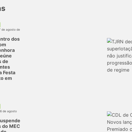
as
7 de agosto de
ntro dos
com
enhora
reúne
s de
antes
a Festa
to em
06 de agosto
suspende
s do MEC
 de