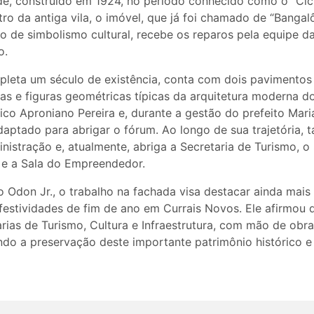
ade, construído em 1924, no período conhecido como o “Cic
ro da antiga vila, o imóvel, que já foi chamado de “Bangal
to de simbolismo cultural, recebe os reparos pela equipe d
o.
pleta um século de existência, conta com dois pavimento
s e figuras geométricas típicas da arquitetura moderna do 
tico Aproniano Pereira e, durante a gestão do prefeito Ma
daptado para abrigar o fórum. Ao longo de sua trajetória,
nistração e, atualmente, abriga a Secretaria de Turismo, o 
e a Sala do Empreendedor.
 Odon Jr., o trabalho na fachada visa destacar ainda mais 
festividades de fim de ano em Currais Novos. Ele afirmou 
rias de Turismo, Cultura e Infraestrutura, com mão de obra
indo a preservação deste importante patrimônio histórico e 