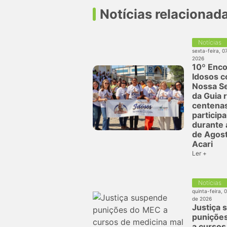
Notícias relacionad
Notícias
sexta-feira, 0
2026
10º Enco
Idosos 
Nossa S
da Guia 
centena
particip
durante 
de Agos
Acari
Ler +
Notícias
quinta-feira, 
de 2026
Justiça 
puniçõe
a cursos