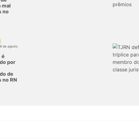
 mal
s no
06 de agosto
 é
do por
do de
s no RN