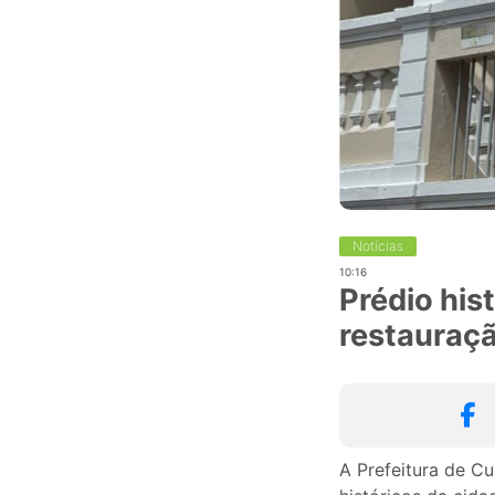
Notícias
10:16
Prédio his
restauraç
A Prefeitura de C