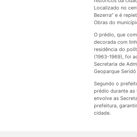
históricos da cid
Localizado no cent
Bezerra” e é reple
Obras do municípi
O prédio, que com
decorada com linha
residência do polí
(1963-1969), foi a
Secretaria de Admi
Geoparque Seridó 
Segundo o prefeito
prédio durante as 
envolve as Secreta
prefeitura, garant
cidade.