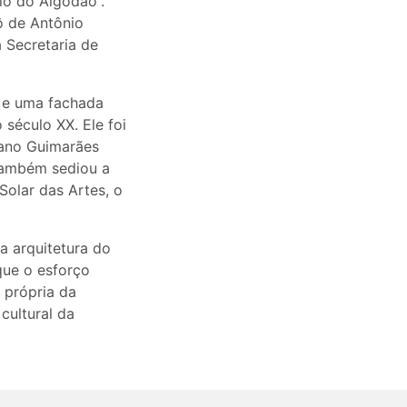
lo do Algodão”.
ô de Antônio
a Secretaria de
s e uma fachada
século XX. Ele foi
riano Guimarães
 também sediou a
Solar das Artes, o
a arquitetura do
que o esforço
 própria da
cultural da