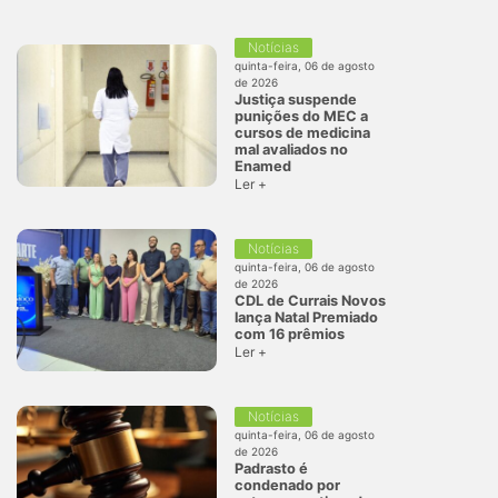
Notícias
quinta-feira, 06 de agosto
de 2026
Justiça suspende
punições do MEC a
cursos de medicina
mal avaliados no
Enamed
Ler +
Notícias
quinta-feira, 06 de agosto
de 2026
CDL de Currais Novos
lança Natal Premiado
com 16 prêmios
Ler +
Notícias
quinta-feira, 06 de agosto
de 2026
Padrasto é
condenado por