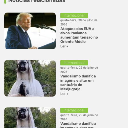
Notícias relacionadas
Internacional
quinta-feira, 30 de julho de
2026
Ataques dos EUA a
alvos iranianos
aumentam tensão no
Oriente Médio
Ler +
Internacional
quarta-feira, 29 de julho de
2026
Vandalismo danifica
imagens e altar em
santuário de
Medjugorje
Ler +
Internacional
quarta-feira, 29 de julho de
2026
Vandalismo danifica
imagens e altar em