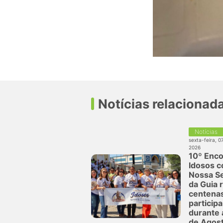
Notícias relacionad
Notícias
sexta-feira, 0
2026
10º Enco
Idosos 
Nossa S
da Guia 
centena
particip
durante 
de Agos