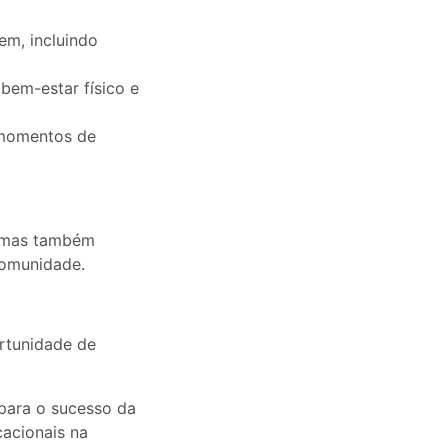
m, incluindo
bem-estar físico e
 momentos de
, mas também
comunidade.
ortunidade de
para o sucesso da
cacionais na