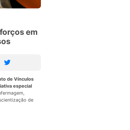
forços em
sos
nto de Vínculos
ativa especial
enfermagem,
scientização de