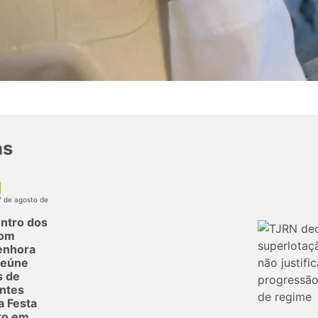
as
7 de agosto de
ntro dos
com
enhora
reúne
s de
antes
a Festa
to em