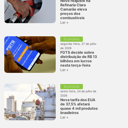
Novo reajuste na
Refinaria Clara
Camarão eleva
preços dos
combustíveis
Ler +
Economia
segunda-feira, 27 de julho
de 2026
FGTS decide sobre
distribuição de R$ 13
bilhões em lucros
nesta terça-feira
Ler +
Economia
sexta-feira, 24 de julho de
2026
Nova tarifa dos EUA
de 37,5% afetará
quase 4 mil produtos
brasileiros
Ler +