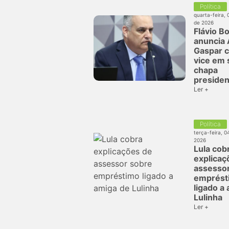
Política
quarta-feira, 
de 2026
Flávio B
anuncia 
Gaspar 
vice em 
chapa
presiden
Ler +
Política
terça-feira, 0
2026
Lula cob
explicaç
assesso
emprést
ligado a
Lulinha
Ler +