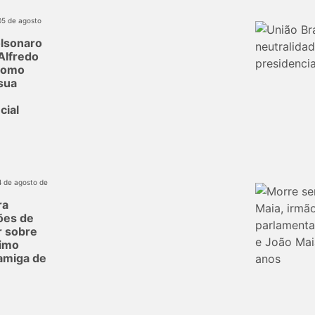
05 de agosto
olsonaro
Alfredo
como
sua
cial
4 de agosto de
ra
ões de
r sobre
imo
 amiga de