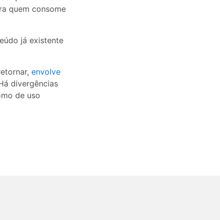
 para quem consome
eúdo já existente
retornar,
envolve
 Há divergências
como de uso