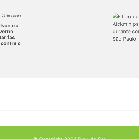
, 03 de agosto
olsonaro
verno
tarifas
contra o