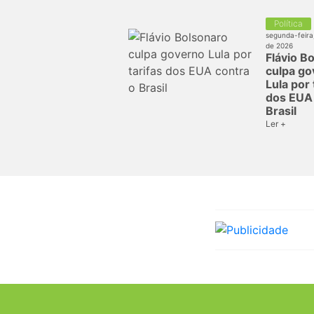
Política
segunda-feira
de 2026
Flávio B
culpa go
Lula por 
dos EUA 
Brasil
Ler +