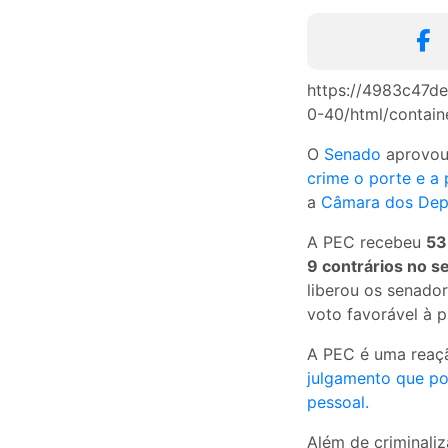
https://4983c47d
0-40/html/contain
O
Senado
aprovou 
crime o porte e a
a
Câmara dos Dep
A PEC recebeu
53
9 contrários no s
liberou os senado
voto favorável à p
A PEC é uma reaçã
julgamento que po
pessoal.
Além de criminaliz