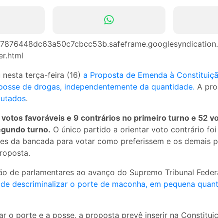
e7876448dc63a50c7cbcc53b.safeframe.googlesyndication.
er.html
nesta terça-feira (16)
a Proposta de Emenda à Constituiçã
 posse de drogas, independentemente da quantidade.
A pro
utados
.
 votos favoráveis e 9 contrários no primeiro turno e 52 v
egundo turno.
O único partido a orientar voto contrário fo
res da bancada para votar como preferissem e os demais p
roposta.
o de parlamentares ao avanço do Supremo Tribunal Federa
de descriminalizar o porte de maconha, em pequena quant
ar o porte e a posse, a proposta prevê inserir na Constitu