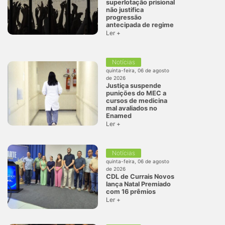
superlotação prisional
não justifica
progressão
antecipada de regime
Ler +
Notícias
quinta-feira, 06 de agosto
de 2026
Justiça suspende
punições do MEC a
cursos de medicina
mal avaliados no
Enamed
Ler +
Notícias
quinta-feira, 06 de agosto
de 2026
CDL de Currais Novos
lança Natal Premiado
com 16 prêmios
Ler +