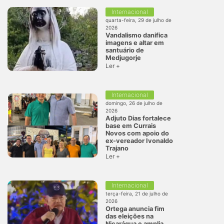
Internacional
quarta-feira, 29 de julho de
2026
Vandalismo danifica
imagens e altar em
santuário de
Medjugorje
Ler +
Internacional
domingo, 26 de julho de
2026
Adjuto Dias fortalece
base em Currais
Novos com apoio do
ex-vereador Ivonaldo
Trajano
Ler +
Internacional
terça-feira, 21 de julho de
2026
Ortega anuncia fim
das eleições na
Nicarágua e amplia