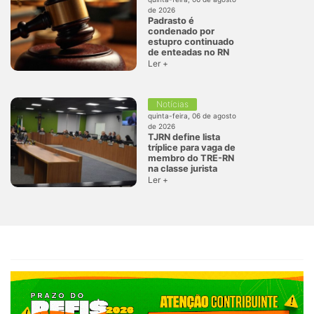
de 2026
Padrasto é
condenado por
estupro continuado
de enteadas no RN
Ler +
Notícias
quinta-feira, 06 de agosto
de 2026
TJRN define lista
tríplice para vaga de
membro do TRE-RN
na classe jurista
Ler +