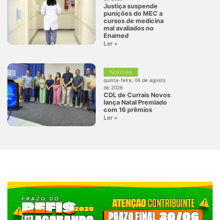
Justiça suspende
punições do MEC a
cursos de medicina
mal avaliados no
Enamed
Ler +
Notícias
quinta-feira, 06 de agosto
de 2026
CDL de Currais Novos
lança Natal Premiado
com 16 prêmios
Ler +