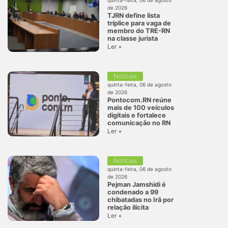
quinta-feira, 06 de agosto
de 2026
TJRN define lista
tríplice para vaga de
membro do TRE-RN
na classe jurista
Ler +
Notícias
quinta-feira, 06 de agosto
de 2026
Pontocom.RN reúne
mais de 100 veículos
digitais e fortalece
comunicação no RN
Ler +
Notícias
quinta-feira, 06 de agosto
de 2026
Pejman Jamshidi é
condenado a 99
chibatadas no Irã por
relação ilícita
Ler +