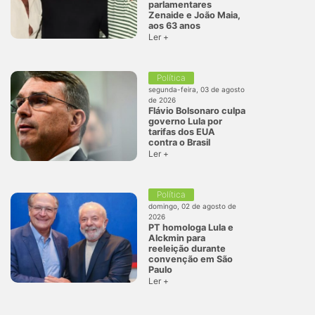
parlamentares
Zenaide e João Maia,
aos 63 anos
Ler +
Política
segunda-feira, 03 de agosto
de 2026
Flávio Bolsonaro culpa
governo Lula por
tarifas dos EUA
contra o Brasil
Ler +
Política
domingo, 02 de agosto de
2026
PT homologa Lula e
Alckmin para
reeleição durante
convenção em São
Paulo
Ler +