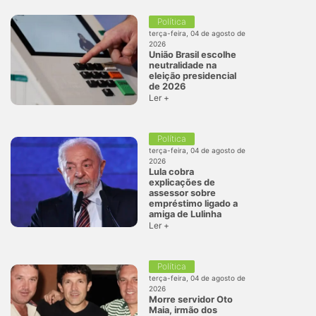
Política
terça-feira, 04 de agosto de
2026
União Brasil escolhe
neutralidade na
eleição presidencial
de 2026
Ler +
Política
terça-feira, 04 de agosto de
2026
Lula cobra
explicações de
assessor sobre
empréstimo ligado a
amiga de Lulinha
Ler +
Política
terça-feira, 04 de agosto de
2026
Morre servidor Oto
Maia, irmão dos