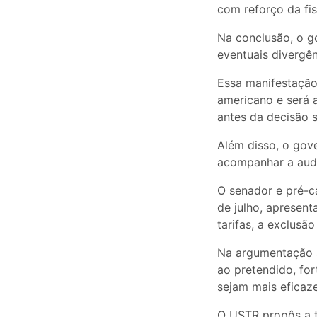
com reforço da fis
Na conclusão, o go
eventuais divergên
Essa manifestação
americano e será a
antes da decisão s
Além disso, o gov
acompanhar a audiê
O senador e pré-ca
de julho, apresen
tarifas, a exclusã
Na argumentação ap
ao pretendido, for
sejam mais eficaz
O USTR propôs a t