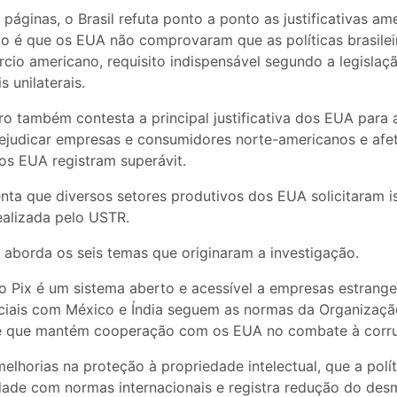
páginas, o Brasil refuta ponto a ponto as justificativas am
to é que os EUA não comprovaram que as políticas brasile
rcio americano, requisito indispensável segundo a legislaç
 unilaterais.
ro também contesta a principal justificativa dos EUA para a
rejudicar empresas e consumidores norte-americanos e afe
os EUA registram superávit.
nta que diversos setores produtivos dos EUA solicitaram 
ealizada pelo USTR.
a aborda os seis temas que originaram a investigação.
o Pix é um sistema aberto e acessível a empresas estrange
iais com México e Índia seguem as normas da Organizaçã
 que mantém cooperação com os EUA no combate à corr
lhorias na proteção à propriedade intelectual, que a polít
ade com normas internacionais e registra redução do desm