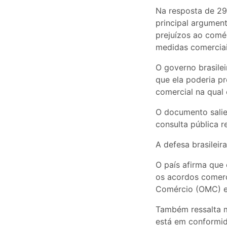
Na resposta de 29 
principal argumen
prejuízos ao comé
medidas comerciais
O governo brasilei
que ela poderia p
comercial na qual 
O documento salie
consulta pública r
A defesa brasileir
O país afirma que 
os acordos comerc
Comércio (OMC) e
Também ressalta me
está em conformid