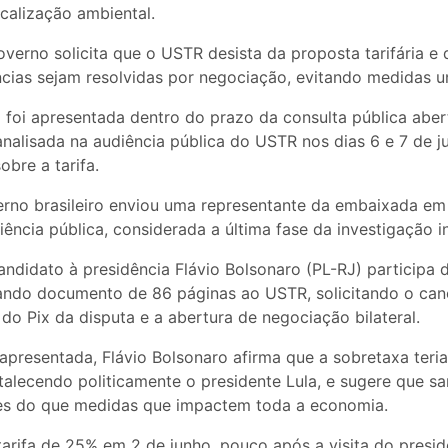
calização ambiental.
verno solicita que o USTR desista da proposta tarifária e
cias sejam resolvidas por negociação, evitando medidas uni
 foi apresentada dentro do prazo da consulta pública abe
nalisada na audiência pública do USTR nos dias 6 e 7 de jul
obre a tarifa.
erno brasileiro enviou uma representante da embaixada e
ncia pública, considerada a última fase da investigação i
ndidato à presidência Flávio Bolsonaro (PL-RJ) participa 
tando documento de 86 páginas ao USTR, solicitando o ca
o do Pix da disputa e a abertura de negociação bilateral.
resentada, Flávio Bolsonaro afirma que a sobretaxa teria 
talecendo politicamente o presidente Lula, e sugere que sa
es do que medidas que impactem toda a economia.
arifa de 25% em 2 de junho, pouco após a visita do presid