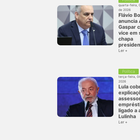
quarta-feira, 
de 2026
Flávio B
anuncia 
Gaspar 
vice em 
chapa
presiden
Ler +
Política
terça-feira, 0
2026
Lula cob
explicaç
assesso
emprést
ligado a
Lulinha
Ler +