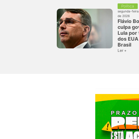
Política
segunda-feira
de 2026
Flávio B
culpa go
Lula por 
dos EUA 
Brasil
Ler +