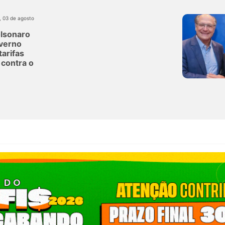
, 03 de agosto
olsonaro
verno
tarifas
contra o