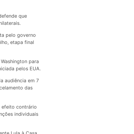
 defende que
laterais.
rta pelo governo
ho, etapa final
m Washington para
niciada pelos EUA.
da audiência em 7
ncelamento das
efeito contrário
nções individuais
ente Lula à Casa