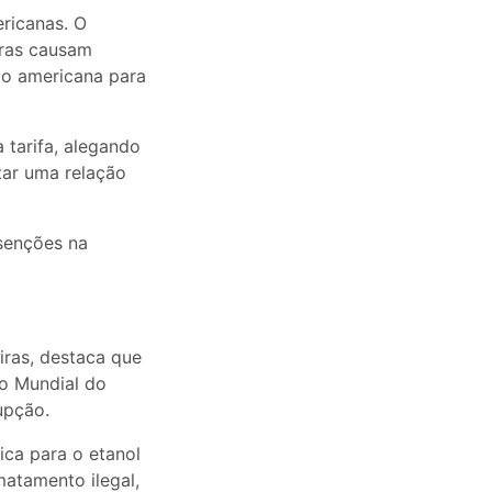
ericanas. O
iras causam
ão americana para
 tarifa, alegando
tar uma relação
isenções na
iras, destaca que
o Mundial do
upção.
ica para o etanol
atamento ilegal,