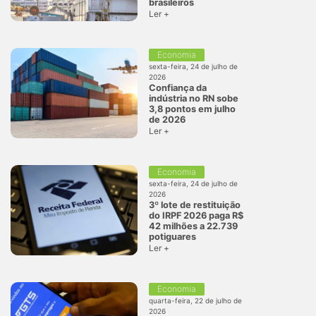
brasileiros
Ler +
Economia
sexta-feira, 24 de julho de
2026
Confiança da
indústria no RN sobe
3,8 pontos em julho
de 2026
Ler +
Economia
sexta-feira, 24 de julho de
2026
3º lote de restituição
do IRPF 2026 paga R$
42 milhões a 22.739
potiguares
Ler +
Economia
quarta-feira, 22 de julho de
2026