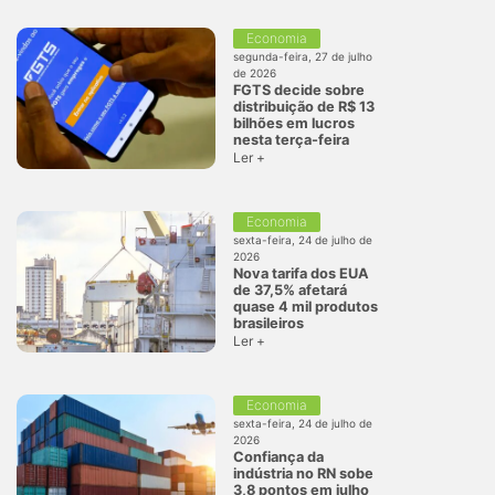
Economia
segunda-feira, 27 de julho
de 2026
FGTS decide sobre
distribuição de R$ 13
bilhões em lucros
nesta terça-feira
Ler +
Economia
sexta-feira, 24 de julho de
2026
Nova tarifa dos EUA
de 37,5% afetará
quase 4 mil produtos
brasileiros
Ler +
Economia
sexta-feira, 24 de julho de
2026
Confiança da
indústria no RN sobe
3,8 pontos em julho