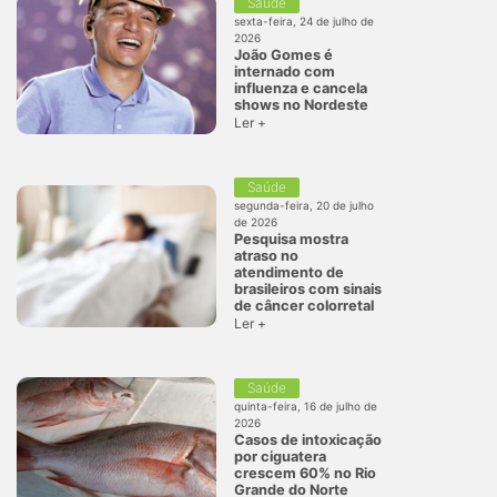
Saúde
sexta-feira, 24 de julho de
2026
João Gomes é
internado com
influenza e cancela
shows no Nordeste
Ler +
Saúde
segunda-feira, 20 de julho
de 2026
Pesquisa mostra
atraso no
atendimento de
brasileiros com sinais
de câncer colorretal
Ler +
Saúde
quinta-feira, 16 de julho de
2026
Casos de intoxicação
por ciguatera
crescem 60% no Rio
Grande do Norte