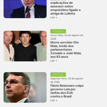
explicações de
assessor sobre
empréstimo ligado a
amiga de Lulinha
Ler +
Política
terça-feira, 04 de agosto de
2026
Morre servidor Oto
Maia, irmão dos
parlamentares
Zenaide e João Maia,
aos 63 anos
Ler +
Política
segunda-feira, 03 de agosto
de 2026
Flávio Bolsonaro culpa
governo Lula por
tarifas dos EUA
contra o Brasil
Ler +