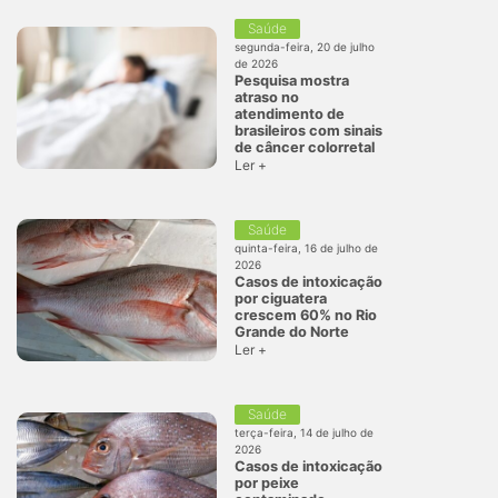
Saúde
segunda-feira, 20 de julho
de 2026
Pesquisa mostra
atraso no
atendimento de
brasileiros com sinais
de câncer colorretal
Ler +
Saúde
quinta-feira, 16 de julho de
2026
Casos de intoxicação
por ciguatera
crescem 60% no Rio
Grande do Norte
Ler +
Saúde
terça-feira, 14 de julho de
2026
Casos de intoxicação
por peixe