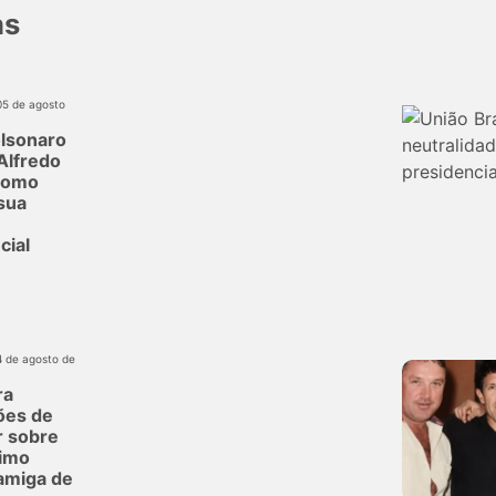
as
05 de agosto
olsonaro
Alfredo
como
sua
cial
4 de agosto de
ra
ões de
r sobre
imo
 amiga de