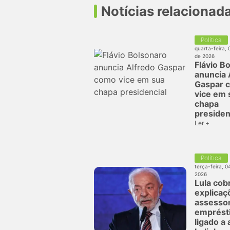
Notícias relacionad
Política
quarta-feira, 
de 2026
Flávio B
anuncia 
Gaspar 
vice em 
chapa
presiden
Ler +
Política
terça-feira, 0
2026
Lula cob
explicaç
assesso
emprést
ligado a