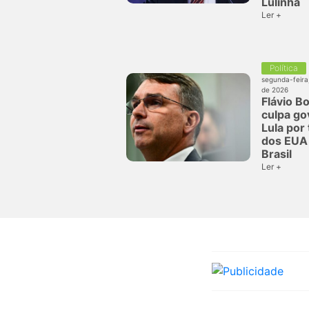
Lulinha
Ler +
Política
segunda-feira
de 2026
Flávio B
culpa go
Lula por 
dos EUA 
Brasil
Ler +